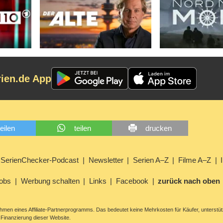
rien.de App
teilen
teilen
drucken
SerienChecker-Podcast
Newsletter
Serien A–Z
Filme A–Z
obs
Werbung schalten
Links
Facebook
zurück nach oben
men eines Affiliate-Partnerprogramms. Das bedeutet keine Mehrkosten für Käufer, unterstüt
Finanzierung dieser Website.