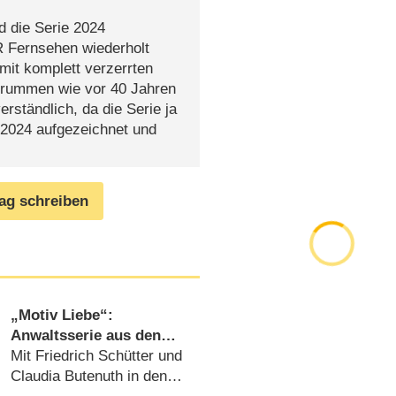
d die Serie 2024
R Fernsehen wiederholt
mit komplett verzerrten
nbrummen wie vor 40 Jahren
erständlich, da die Serie ja
d 2024 aufgezeichnet und
rag schreiben
„Motiv Liebe“:
Anwaltsserie aus den
70er Jahren wird
Mit Friedrich Schütter und
erstmals nach 23 Jahren
Claudia Butenuth in den