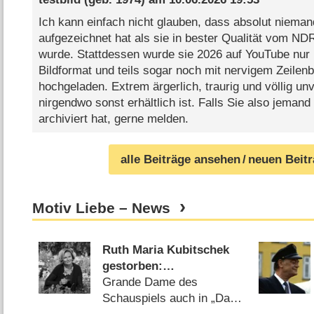
Ich kann einfach nicht glauben, dass absolut nieman
aufgezeichnet hat als sie in bester Qualität vom ND
wurde. Stattdessen wurde sie 2026 auf YouTube nur 
Bildformat und teils sogar noch mit nervigem Zeile
hochgeladen. Extrem ärgerlich, traurig und völlig unv
nirgendwo sonst erhältlich ist. Falls Sie also jeman
archiviert hat, gerne melden.
alle Beiträge ansehen
/ neuen Beit
Motiv Liebe – News
Ruth Maria Kubitschek
gestorben:
Schauspielerin („Monaco
Grande Dame des
Franze“, „Kir Royal“)
Schauspiels auch in „Das