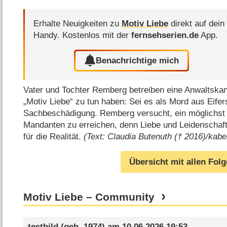
Erhalte Neuigkeiten zu
Motiv Liebe
direkt auf dein
Handy.
Kostenlos mit der
fernsehserien.de
App.
Benachrichtige mich
Vater und Tochter Remberg betreiben eine Anwaltskanzl
„Motiv Liebe“ zu tun haben: Sei es als Mord aus Eifer
Sachbeschädigung. Remberg versucht, ein möglichst m
Mandanten zu erreichen, denn Liebe und Leidenschaft
für die Realität.
(Text: Claudia Butenuth († 2016)/kabe
Übersicht mit allen Fol
Motiv Liebe – Community
testbild
(geb. 1974) am
10.06.2026 19:53