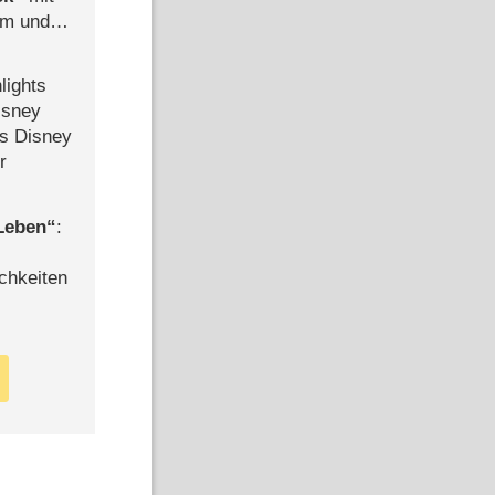
mm und
der
lights
isney
ls Disney
r
 Leben
:
chkeiten