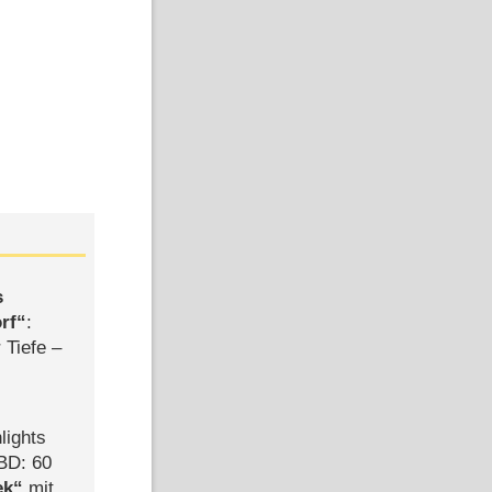
s
rf
:
 Tiefe –
lights
BD: 60
ek
mit