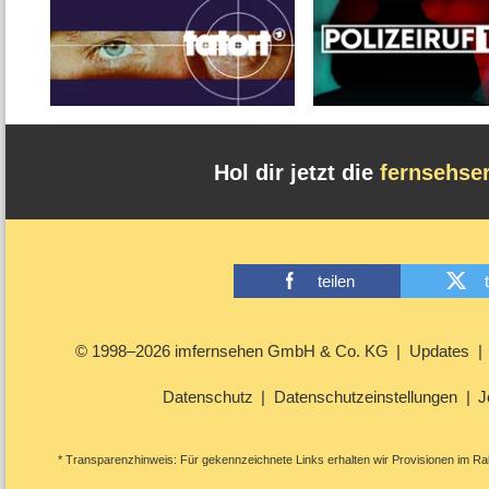
Hol dir jetzt die
fernsehse
teilen
© 1998–2026 imfernsehen GmbH & Co. KG
Updates
Datenschutz
Datenschutzeinstellungen
J
* Transparenzhinweis: Für gekennzeichnete Links erhalten wir Provisionen im Rah