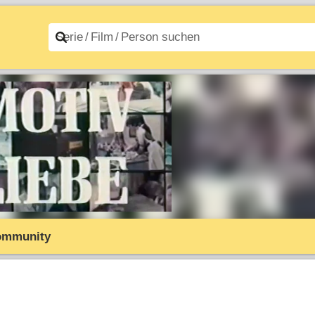
n A–Z
Filme A–Z
ommunity