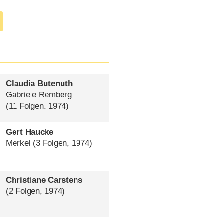
wiederholt
Hauptrollen (
07.03.2024
)
Claudia Butenuth
Gabriele Remberg
(11 Folgen, 1974)
Gert Haucke
Merkel
(3 Folgen, 1974)
Christiane Carstens
(2 Folgen, 1974)