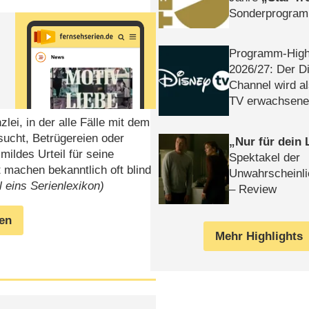
Sonderprogra
Die Helgolän
Programm-High
2026/​27: Der D
Channel wird a
TV erwachsene
ei, in der alle Fälle mit dem
sucht, Betrügereien oder
Nur für dein
ildes Urteil für seine
Spektakel der
 machen bekanntlich oft blind
Unwahrscheinli
l eins Serienlexikon)
– Review
gen
Mehr Highlights