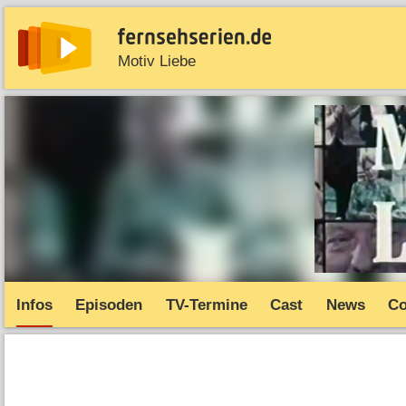
Motiv Liebe
News
Entdecken
Streaming
TV-Starts
Serie
Infos
Episoden
TV-Termine
Cast
News
C