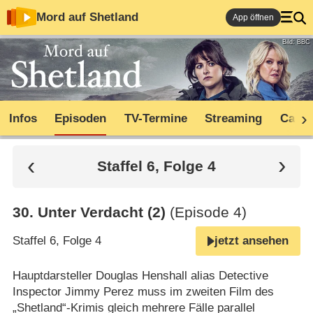
Mord auf Shetland
App öffnen
Bild: BBC
Infos
Episoden
TV-Termine
Streaming
Cast
Staffel 6, Folge 4
30
.
Unter Verdacht (2)
(Episode 4)
Staffel 6, Folge 4
jetzt ansehen
Hauptdarsteller Douglas Henshall alias Detective
Inspector Jimmy Perez muss im zweiten Film des
„Shetland“-Krimis gleich mehrere Fälle parallel