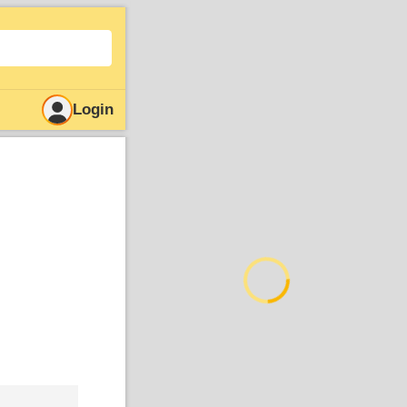
Login