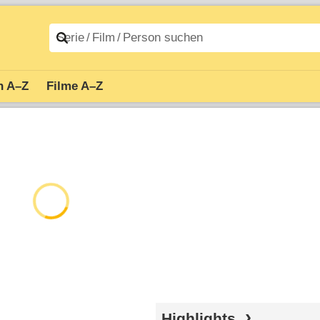
n A–Z
Filme A–Z
Highlights