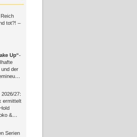
 Reich
d tot?! –
ake Up
-
lhafte
 und der
semineuen
hen
-
2026/​27:
ermittelt
 Hold
Joko &
Urlaub
en Serien