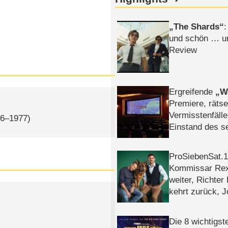
The Shards
:
und schön … un
Review
Ergreifende
W
Premiere, rätse
Vermisstenfälle
76–1977)
Einstand des 
Tatort: Münc
Duos
ProSiebenSat.1 
Kommissar Rex 
weiter, Richter
kehrt zurück, 
Klaas machen 
Die 8 wichtigst