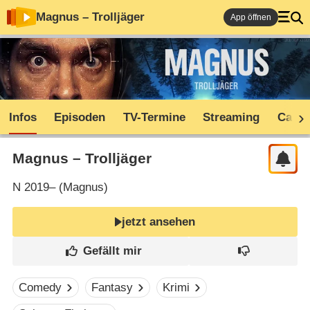
Magnus – Trolljäger
App öffnen
Infos
Episoden
TV-Termine
Streaming
Cast
Magnus – Trolljäger
N
2019– (
Magnus
)
jetzt ansehen
Comedy
Fantasy
Krimi