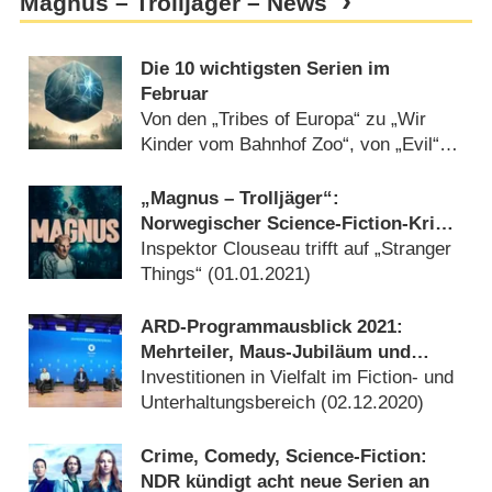
Magnus – Trolljäger – News
Die 10 wichtigsten Serien im
Februar
Von den „Tribes of Europa“ zu „Wir
Kinder vom Bahnhof Zoo“, von „Evil“
bis „Unbroken“ (
31.01.2021
)
„Magnus – Trolljäger“:
Norwegischer Science-Fiction-Krimi
kommt ins deutsche Free-TV
Inspektor Clouseau trifft auf „Stranger
Things“ (
01.01.2021
)
ARD-Programmausblick 2021:
Mehrteiler, Maus-Jubiläum und
Mediatheken-Ausbau
Investitionen in Vielfalt im Fiction- und
Unterhaltungsbereich (
02.12.2020
)
Crime, Comedy, Science-Fiction:
NDR kündigt acht neue Serien an