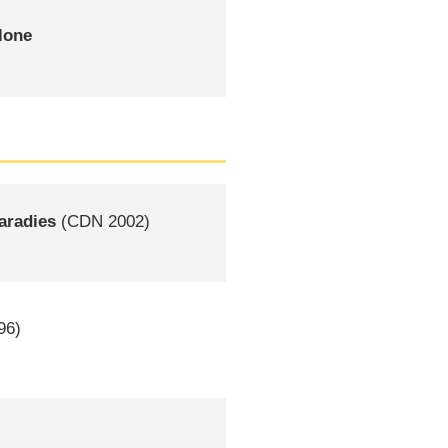
lone
aradies
(
CDN
2002)
96)