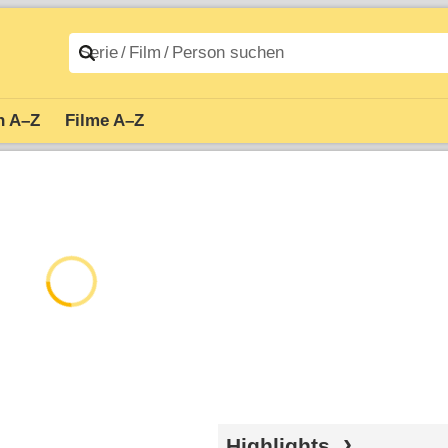
n A–Z
Filme A–Z
Highlights