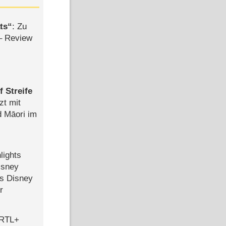
ts
: Zu
– Review
 Streife
zt mit
d Māori im
lights
isney
ls Disney
r
 RTL+