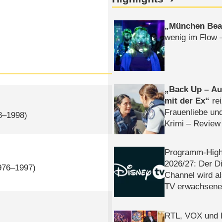
München Bea
wenig im Flow 
Back Up – Auf
mit der Ex
rei
Frauenliebe un
8–1998)
Krimi – Review
Programm-High
2026/​27: Der D
1976–1997)
Channel wird a
TV erwachsene
RTL, VOX und