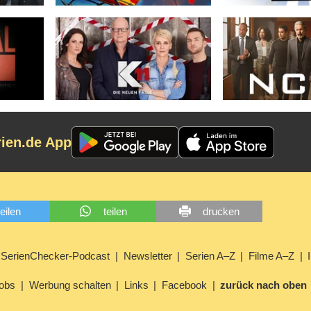
rien.de App
teilen
teilen
drucken
SerienChecker-Podcast
Newsletter
Serien A–Z
Filme A–Z
obs
Werbung schalten
Links
Facebook
zurück nach oben