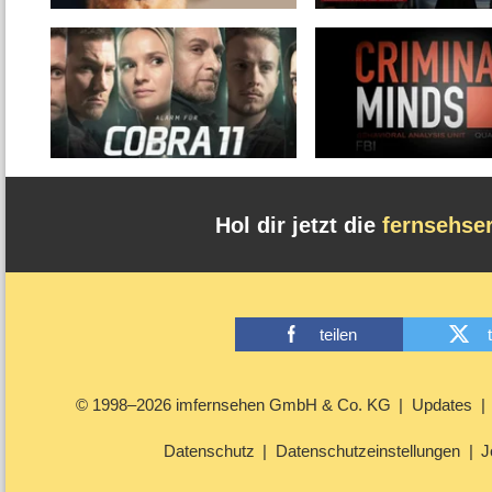
Hol dir jetzt die
fernsehse
teilen
© 1998–2026 imfernsehen GmbH & Co. KG
Updates
Datenschutz
Datenschutzeinstellungen
J