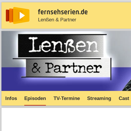
Lenßen & Partner
News
Entdecken
Streaming
TV-Starts
Serie
Infos
Episoden
TV-Termine
Streaming
Cast