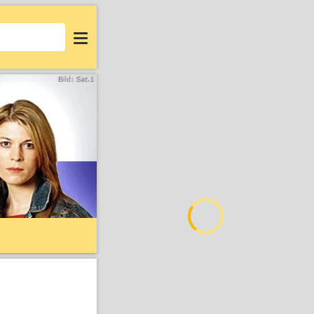
Login