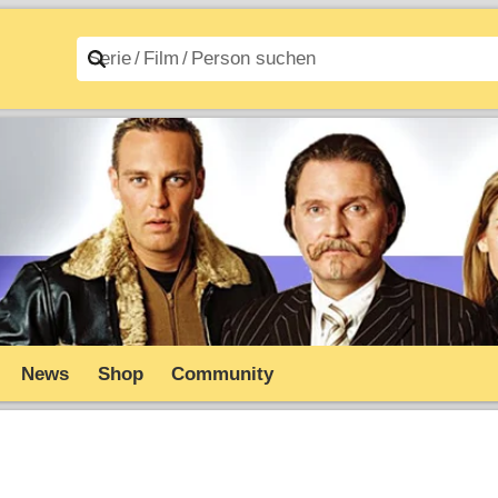
n A–Z
Filme A–Z
News
Shop
Community