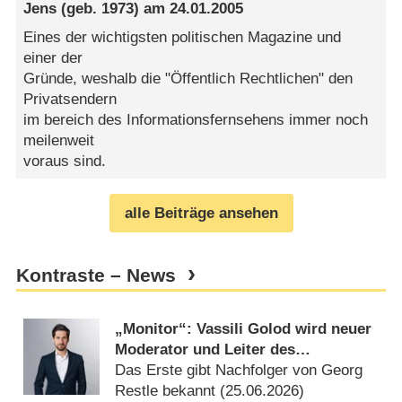
Jens
(geb. 1973) am
24.01.2005
Eines der wichtigsten politischen Magazine und
einer der
Gründe, weshalb die "Öffentlich Rechtlichen" den
Privatsendern
im bereich des Informationsfernsehens immer noch
meilenweit
voraus sind.
alle Beiträge ansehen
Kontraste – News
„Monitor“: Vassili Golod wird neuer
Moderator und Leiter des
Politmagazins
Das Erste gibt Nachfolger von Georg
Restle bekannt (
25.06.2026
)