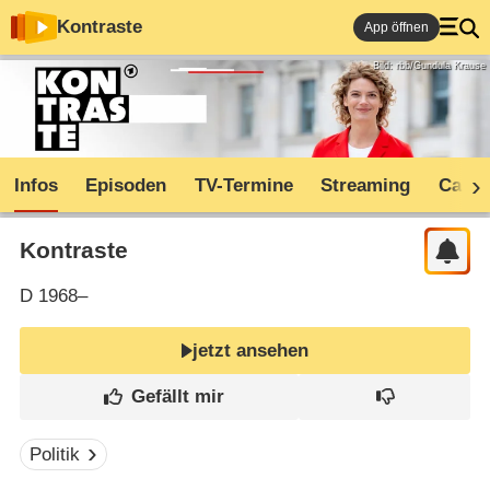
Kontraste
App öffnen
Bild: rbb/Gundula Krause
Infos
Episoden
TV-Termine
Streaming
Cast
Kontraste
D
1968–
jetzt ansehen
Politik