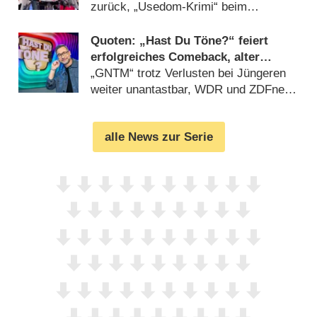
zurück, „Usedom-Krimi“ beim
Gesamtpublikum vor den „Bergrettern“
(
22.11.2024
)
Quoten: „Hast Du Töne?“ feiert
erfolgreiches Comeback, alter
„Zürich-Krimi“ dominiert insgesamt
„GNTM“ trotz Verlusten bei Jüngeren
weiter unantastbar, WDR und ZDFneo
drehen auf (
31.05.2024
)
alle News zur Serie