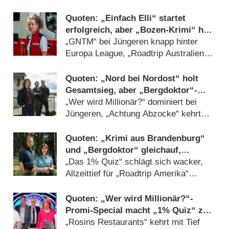
Quoten: „Einfach Elli“ startet
erfolgreich, aber „Bozen-Krimi“ holt
ungefährdeten Gesamtsieg
„GNTM“ bei Jüngeren knapp hinter
Europa League, „Roadtrip Australien“
immer stärker (
13.03.2026
)
Quoten: „Nord bei Nordost“ holt
Gesamtsieg, aber „Bergdoktor“-
Rückkehr ebenfalls stark
„Wer wird Millionär?“ dominiert bei
Jüngeren, „Achtung Abzocke“ kehrt
erfreulich zurück (
09.01.2026
)
Quoten: „Krimi aus Brandenburg“
und „Bergdoktor“ gleichauf,
Dschungelcamp bei Jüngeren
„Das 1% Quiz“ schlägt sich wacker,
unschlagbar
Allzeittief für „Roadtrip Amerika“
(
31.01.2025
)
Quoten: „Wer wird Millionär?“-
Promi-Special macht „1% Quiz“ zu
schaffen
„Rosins Restaurants“ kehrt mit Tief