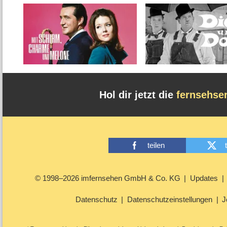
Hol dir jetzt die
fernsehse
teilen
© 1998–2026 imfernsehen GmbH & Co. KG
Updates
Datenschutz
Datenschutzeinstellungen
J