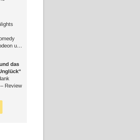
lights
Comedy
lodeon und
 und das
Unglück
dank
– Review
Bild:
Bild:
24 Min
25 Min