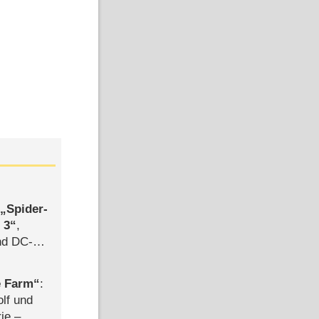
satz-Kanäle
,
Spider-
 3
,
d DC-
ce
e Farm
:
olf und
rie –