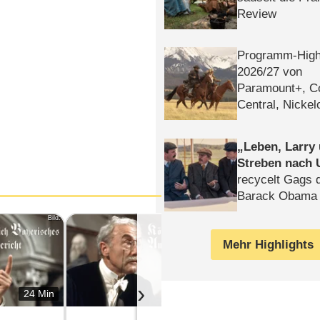
Review
Programm-High
2026/​27 von
Paramount+, 
Central, Nicke
WELT
Leben, Larry
Streben nach 
recycelt Gags 
Barack Obama 
Bild:
Bild:
Mehr Highlights
›
24 Min
24 Min