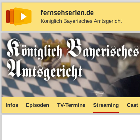
Königlich Bayerisches Amtsgericht
News
Entdecken
Streaming
TV-Starts
Serie
Infos
Episoden
TV-Termine
Streaming
Cast