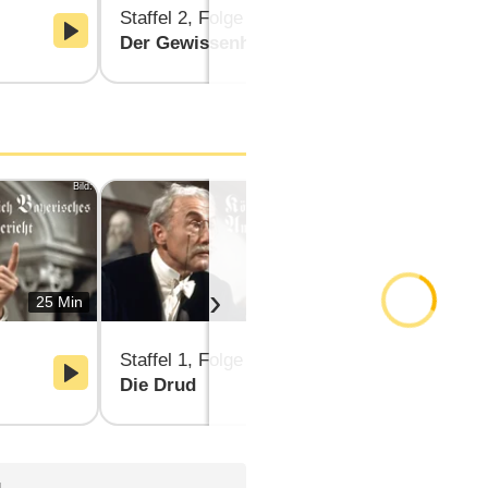
Staffel 2, Folge 3
Staffel 2, F
Der Gewissenhafte
Der Fünfer
Bild:
Bild:
›
25 Min
25 Min
Staffel 1, Folge 3
Staffel 1, F
Die Drud
Nachtwächt