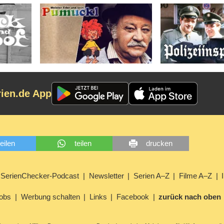
rien.de App
teilen
teilen
drucken
SerienChecker-Podcast
Newsletter
Serien A–Z
Filme A–Z
obs
Werbung schalten
Links
Facebook
zurück nach oben