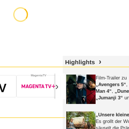
Highlights
MagentaTV
Prime Video Zusatz-Kanäle
Prime Video Zu
Film-Trailer zu
›
Avengers 5
Man 4
,
Dune
Jumanji 3
un
Horror
Clayfa
Unsere klein
Es grollt der W
säuselt die Prä