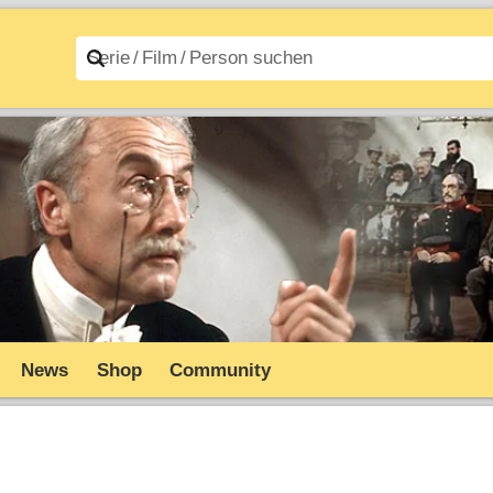
n A–Z
Filme A–Z
News
Shop
Community