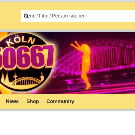
n A–Z
Filme A–Z
News
Shop
Community