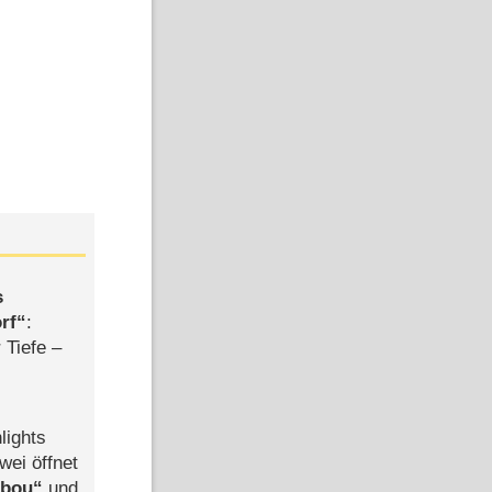
s
rf
:
 Tiefe –
lights
wei öffnet
abou
und