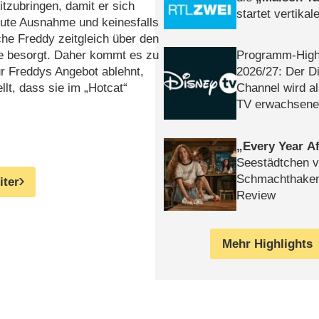
tzubringen, damit er sich
startet vertika
olute Ausnahme und
keinesfalls
– Tag & Nacht
iche Freddy zeitgleich über den
Programm-High
ge besorgt. Daher kommt es zu
2026/​27: Der D
nur Freddys Angebot ablehnt,
Channel wird a
llt, dass sie im „Hotcat“
TV erwachsene
Every Year Af
Seestädtchen v
Schmachthake
iter
Review
Mehr Highlights