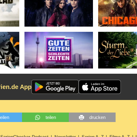
rien.de App
teilen
teilen
drucken
SerienChecker-Podcast
Newsletter
Serien A–Z
Filme A–Z