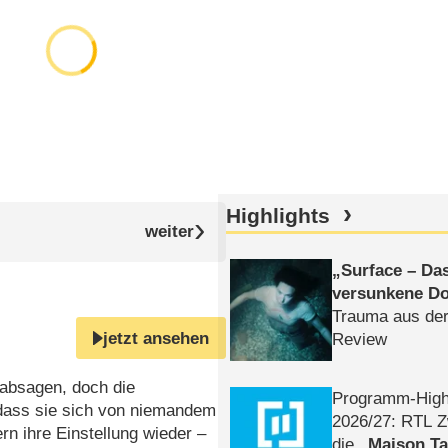
Highlights
Surface – Da
versunkene Do
Trauma aus der
jetzt ansehen
Review
 absagen, doch die
Programm-High
 dass sie sich von niemandem
2026/​27: RTL Z
rn ihre Einstellung wieder –
die
Maison T