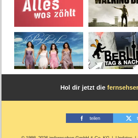
Hol dir jetzt die
fernsehse
teilen
© 1998–2026 imfernsehen GmbH & Co. KG
Updates