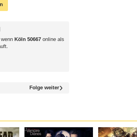
en
l
, wenn
Köln 50667
online als
uft.
Folge weiter