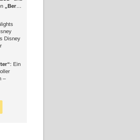
len
Berlin
-Ableger
lights
isney
ls Disney
r
ter
: Ein
oller
n –