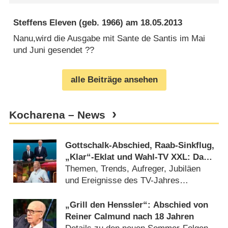
Steffens Eleven
(geb. 1966) am
18.05.2013
Nanu,wird die Ausgabe mit Sante de Santis im Mai
und Juni gesendet ??
alle Beiträge ansehen
Kocharena – News
Gottschalk-Abschied, Raab-Sinkflug,
„Klar“-Eklat und Wahl-TV XXL: Das
deutsche Fernsehjahr 2025 im
Themen, Trends, Aufreger, Jubiläen
Rückblick
und Ereignisse des TV-Jahres
(
27.12.2025
)
„Grill den Henssler“: Abschied von
Reiner Calmund nach 18 Jahren