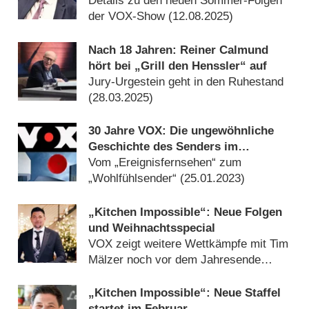
Details zu den neuen Sommer-Folgen
der VOX-Show (
12.08.2025
)
Nach 18 Jahren: Reiner Calmund
hört bei „Grill den Henssler“ auf
Jury-Urgestein geht in den Ruhestand
(
28.03.2025
)
30 Jahre VOX: Die ungewöhnliche
Geschichte des Senders im
Rückblick
Vom „Ereignisfernsehen“ zum
„Wohlfühlsender“ (
25.01.2023
)
„Kitchen Impossible“: Neue Folgen
und Weihnachtsspecial
VOX zeigt weitere Wettkämpfe mit Tim
Mälzer noch vor dem Jahresende
(
05.11.2019
)
„Kitchen Impossible“: Neue Staffel
startet im Februar