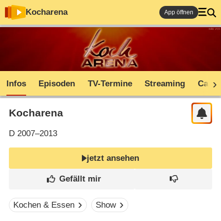
Kocharena
App öffnen
Infos
Episoden
TV-Termine
Streaming
Cast
Kocharena
D
2007–2013
jetzt ansehen
Kochen & Essen
Show