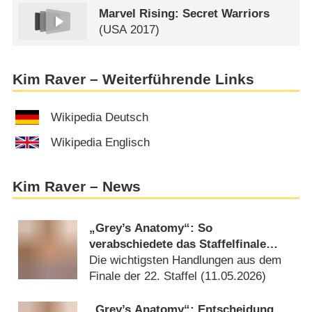
Marvel Rising: Secret Warriors
(
USA
2017)
Kim Raver – Weiterführende Links
Wikipedia Deutsch
Wikipedia Englisch
Kim Raver – News
„Grey’s Anatomy“: So
verabschiedete das Staffelfinale
zwei langjährige Hauptfiguren
Die wichtigsten Handlungen aus dem
Finale der 22. Staffel (
11.05.2026
)
„Grey’s Anatomy“: Entscheidung