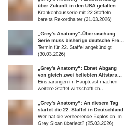
über Zukunft in den USA gefallen
Krankenhausserie mit 22 Staffeln
bereits Rekordhalter (
31.03.2026
)
„Grey’s Anatomy“-Überraschung:
Serie muss bisherige deutsche Free-
TV-Heimat verlassen
Termin für 22. Staffel angekündigt
(
30.03.2026
)
„Grey’s Anatomy“: Ebnet Abgang
von gleich zwei beliebten Altstars
Weg für Verlängerung?
Einsparungen im Hauptcast machen
weitere Staffel wirtschaftlich
(
26.03.2026
)
„Grey’s Anatomy“: An diesem Tag
startet die 22. Staffel in Deutschland
Wer hat die verheerende Explosion im
Grey Sloan überlebt? (
25.03.2026
)