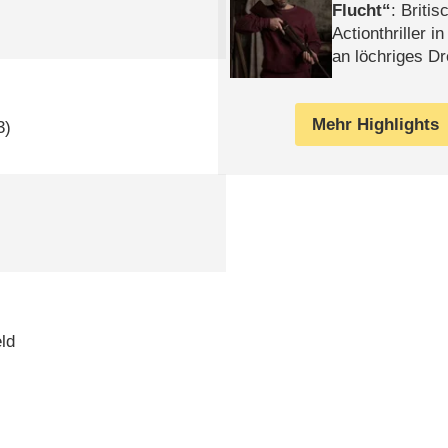
Flucht
: Britis
Actionthriller i
an löchriges D
gekettet – Rev
Mehr Highlights
3)
ld