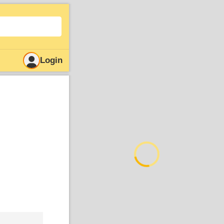
Login