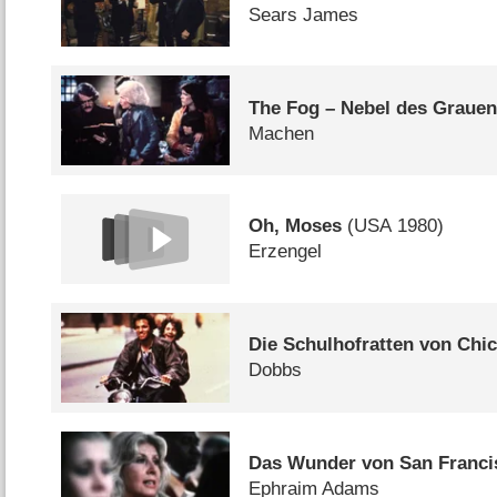
Sears James
The Fog – Nebel des Graue
Machen
Oh, Moses
(
USA
1980)
Erzengel
Die Schulhofratten von Chi
Dobbs
Das Wunder von San Franci
Ephraim Adams