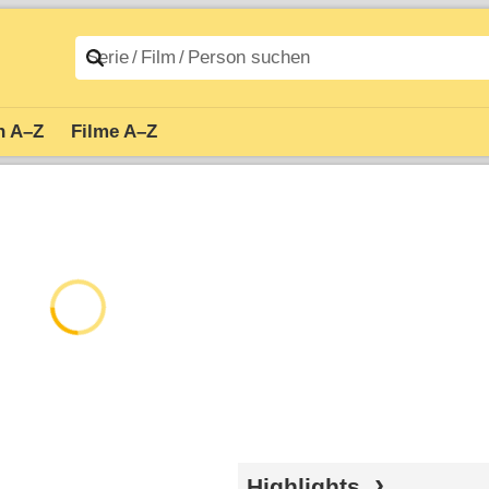
n A–Z
Filme A–Z
Highlights