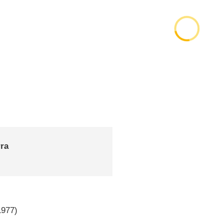
rra
1977)