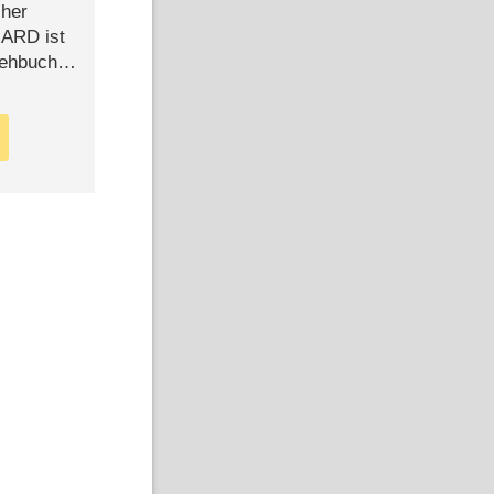
cher
n ARD ist
rehbuch
iew