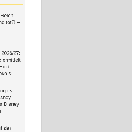
 Reich
d tot?! –
2026/​27:
ermittelt
 Hold
Joko &
Urlaub
lights
isney
ls Disney
r
f der