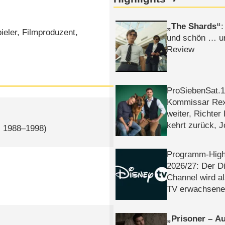
The Shards
:
ieler, Filmproduzent,
und schön … un
Review
ProSiebenSat.1 
Kommissar Rex 
weiter, Richter
kehrt zurück, 
, 1988–1998)
Klaas machen 
Programm-High
2026/​27: Der D
Channel wird a
TV erwachsene
Prisoner – Au