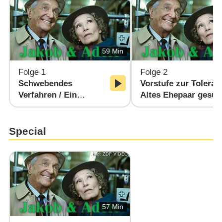
59 Min
Folge 1
Folge 2
Schwebendes
Vorstufe zur Toleranz
Verfahren /​ Ein
Altes Ehepaar gesuc
Festmahl /​ Was
/​ Oben und unten
erwartest du von der
Zukunft /​ Jakob und
Special
die Familie
Bild: ZDF VIDEO
57 Min