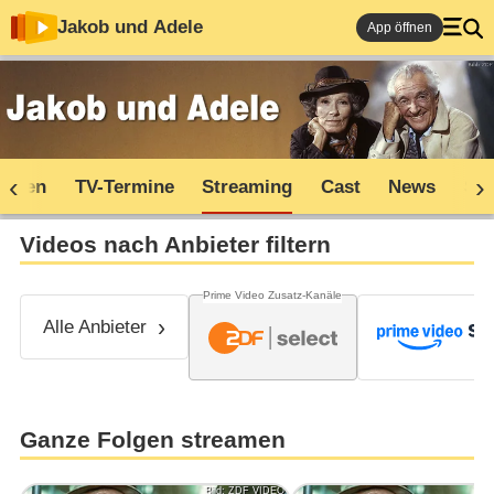
Jakob und Adele
App öffnen
soden
TV-Termine
Streaming
Cast
News
Sh
Videos nach Anbieter filtern
Prime Video Zusatz-Kanäle
Alle Anbieter
Ganze Folgen streamen
Bild: ZDF VIDEO
Bil