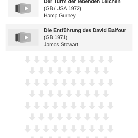
Der Turm der lebenden Leichen
(
GB
/
USA
1972)
Hamp Gurney
Die Entführung des David Balfour
(
GB
1971)
James Stewart