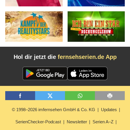
Hol dir jetzt die
fernsehserien.de App
© 1998–2026 imfernsehen GmbH & Co. KG
Updates
SerienChecker-Podcast
Newsletter
Serien A–Z