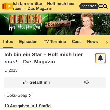
Ich bin ein Star – Holt mich hier
App öffnen
raus! – Das Magazin
Infos
Episoden
TV-Termine
Cast
News
Co
Ich bin ein Star – Holt mich hier
raus! – Das Magazin
D
2013
Doku-Soap
10 Ausgaben in 1 Staffel