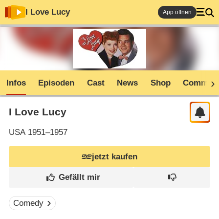
I Love Lucy
App öffnen
Infos
Episoden
Cast
News
Shop
Communi
I Love Lucy
USA
1951–1957
jetzt kaufen
Comedy