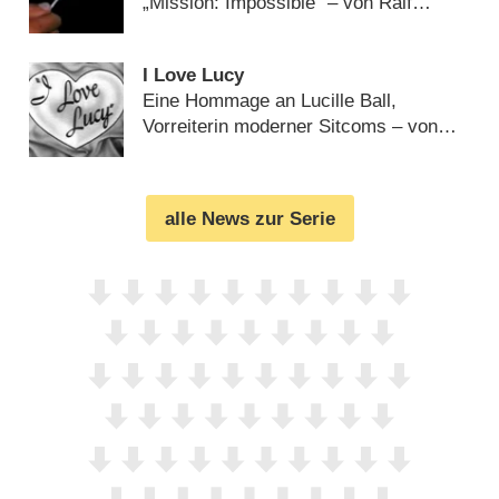
„Mission: Impossible“ – von Ralf
Döbele (
17.09.2011
)
I Love Lucy
Eine Hommage an Lucille Ball,
Vorreiterin moderner Sitcoms – von
Ralf Döbele (
06.08.2011
)
alle News zur Serie