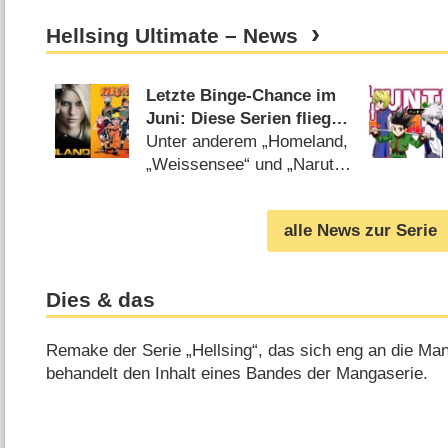
Hellsing Ultimate – News
Letzte Binge-Chance im
Juni: Diese Serien fliegen
bei Amazon & Netflix
Unter anderem „Homeland,
raus
„Weissensee“ und „Naruto“
betroffen (
07.06.2021
)
alle News zur Serie
Dies & das
Remake der Serie „Hellsing“, das sich eng an die Man
behandelt den Inhalt eines Bandes der Mangaserie.