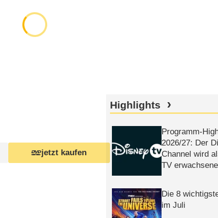
Highlights
Programm-High
2026/​27: Der D
jetzt kaufen
Channel wird a
TV erwachsene
Die 8 wichtigst
im Juli