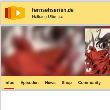
Hellsing Ultimate
News
Entdecken
Streaming
TV-Starts
Serie
Infos
Episoden
News
Shop
Community