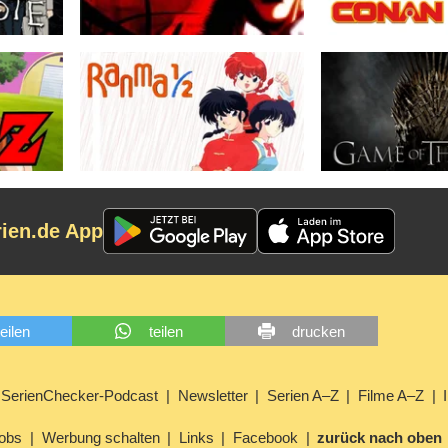
rien.de App
teilen
teilen
drucken
SerienChecker-Podcast
Newsletter
Serien A–Z
Filme A–Z
obs
Werbung schalten
Links
Facebook
zurück nach oben