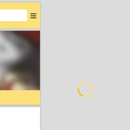
Login