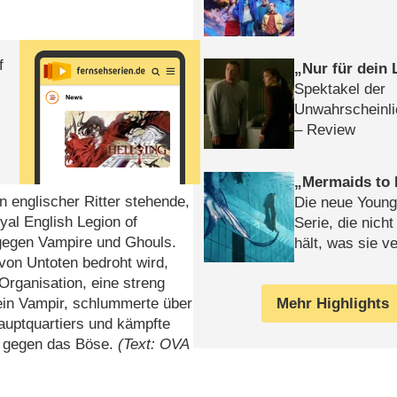
f
Nur für dein
Spektakel der
Unwahrscheinli
– Review
Mermaids to 
n englischer Ritter stehende,
Die neue Young
yal English Legion of
Serie, die nich
 gegen Vampire und Ghouls.
hält, was sie ve
 von Untoten bedroht wird,
Review
Organisation, eine streng
Mehr Highlights
 ein Vampir, schlummerte über
auptquartiers und kämpfte
g, gegen das Böse.
(Text: OVA