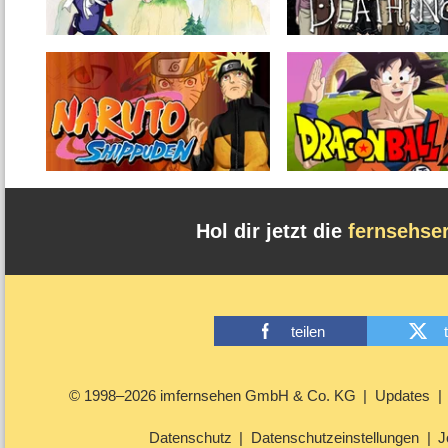
Hol dir jetzt die
fernsehse
teilen
© 1998–2026 imfernsehen GmbH & Co. KG
Updates
Datenschutz
Datenschutzeinstellungen
J