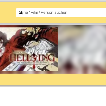
n A–Z
Filme A–Z