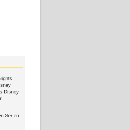
lights
isney
ls Disney
r
en Serien