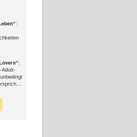
 Leben
:
chkeiten
Lovers
:
-Adult-
t unbedingt
rspricht –