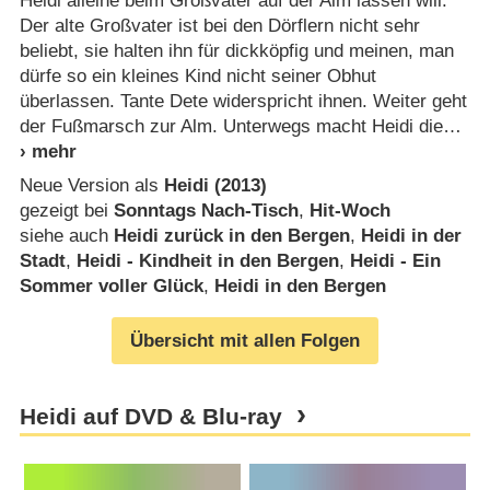
Heidi alleine beim Großvater auf der Alm lassen will.
Der alte Großvater ist bei den Dörflern nicht sehr
beliebt, sie halten ihn für dickköpfig und meinen, man
dürfe so ein kleines Kind nicht seiner Obhut
überlassen. Tante Dete widerspricht ihnen. Weiter geht
der Fußmarsch zur Alm. Unterwegs macht Heidi die
Neue Version als
Heidi (2013)
gezeigt bei
Sonntags Nach-Tisch
,
Hit-Woch
siehe auch
Heidi zurück in den Bergen
,
Heidi in der
Stadt
,
Heidi - Kindheit in den Bergen
,
Heidi - Ein
Sommer voller Glück
,
Heidi in den Bergen
Übersicht mit allen Folgen
Heidi auf DVD & Blu-ray