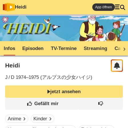
Heidi
App öffnen
Infos
Episoden
TV-Termine
Streaming
Cast
Heidi
J
/
D
1974–1975 (
アルプスの少女ハイジ
)
jetzt ansehen
Anime
Kinder