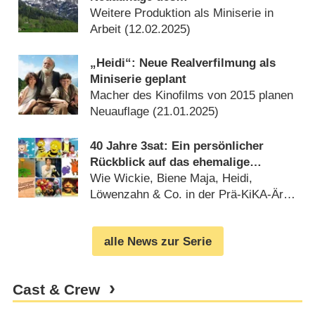
Kinderbuchklassikers
Weitere Produktion als Miniserie in
Arbeit (
12.02.2025
)
„Heidi“: Neue Realverfilmung als
Miniserie geplant
Macher des Kinofilms von 2015 planen
Neuauflage (
21.01.2025
)
40 Jahre 3sat: Ein persönlicher
Rückblick auf das ehemalige
Kinderprogramm des Kultursenders
Wie Wickie, Biene Maja, Heidi,
Löwenzahn & Co. in der Prä-KiKA-Ära
ein zweites Zuhause fanden
(
07.12.2024
)
alle News zur Serie
Cast & Crew