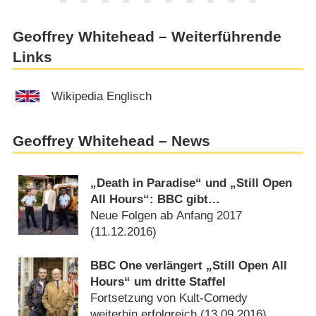
Geoffrey Whitehead – Weiterführende
Links
Wikipedia Englisch
Geoffrey Whitehead – News
„Death in Paradise“ und „Still Open
All Hours“: BBC gibt
Staffelstarttermine bekannt
Neue Folgen ab Anfang 2017
(
11.12.2016
)
BBC One verlängert „Still Open All
Hours“ um dritte Staffel
Fortsetzung von Kult-Comedy
weiterhin erfolgreich (
13.09.2016
)