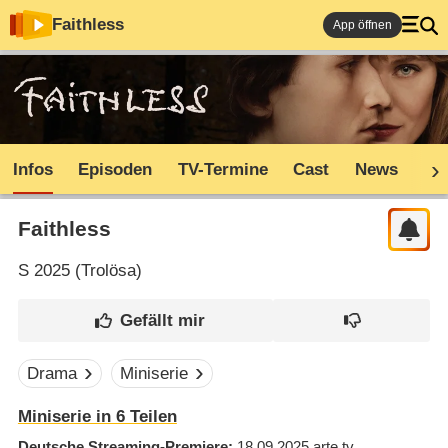
Faithless
App öffnen
Infos
Episoden
TV-Termine
Cast
News
Co
Faithless
S
2025 (
Trolösa
)
Drama
Miniserie
Miniserie in 6 Teilen
Deutsche Streaming-Premiere
18.09.2025
arte.tv