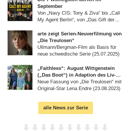
September
Von „Navy CIS: Tony & Ziva“ bis „Call
My Agent Berlin“, von „Das Gift der
Seele“ bis „Miss Austen“ (
31.08.2025
)
arte zeigt Serien-Neuverfilmung von
„Die Treulosen“
Ullmann/​Bergman-Film als Basis für
neue schwedische Serie (
25.07.2025
)
„Faithless“: August Wittgenstein
(„Das Boot“) in Adaption des Liv-
Ullmann-Films
Neue Fassung von „Die Treulosen“ mit
Original-Star Lena Endre (
23.08.2023
)
alle News zur Serie