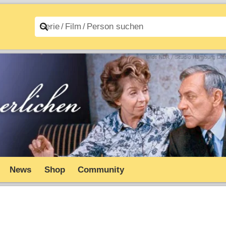
n A–Z
Filme A–Z
News
Shop
Community