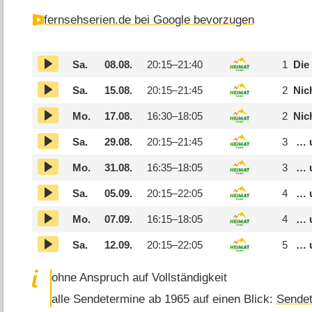
fernsehserien.de bei Google bevorzugen
Sa.
08.08.
20:15–
21:40
1
Die
Sa.
15.08.
20:15–
21:45
2
Nic
Mo.
17.08.
16:30–
18:05
2
Nic
Sa.
29.08.
20:15–
21:45
3
… u
Mo.
31.08.
16:35–
18:05
3
… u
Sa.
05.09.
20:15–
22:05
4
… u
Mo.
07.09.
16:15–
18:05
4
… u
Sa.
12.09.
20:15–
22:05
5
… u
ohne Anspruch auf Vollständigkeit
alle Sendetermine ab 1965 auf einen Blick:
Sendet