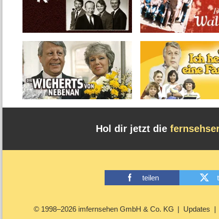
Hol dir jetzt die
fernsehse
teilen
© 1998–2026 imfernsehen GmbH & Co. KG
Updates