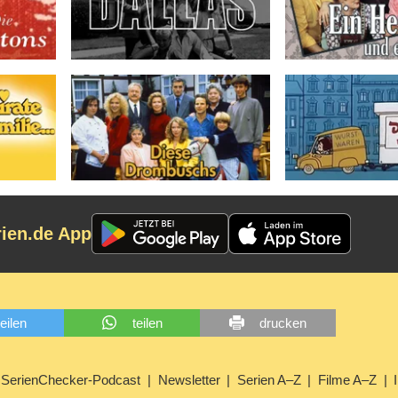
rien.de App
teilen
teilen
drucken
SerienChecker-Podcast
Newsletter
Serien A–Z
Filme A–Z