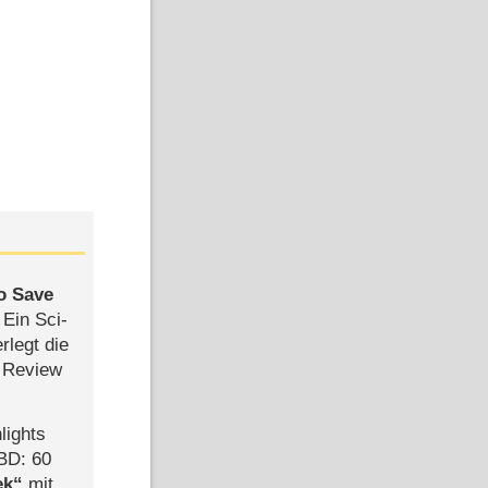
to Save
: Ein Sci-
rlegt die
 Review
lights
BD: 60
ek
mit