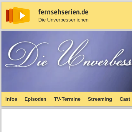
Die Unverbesserlichen
News
Entdecken
Streaming
TV-Starts
Serie
Infos
Episoden
TV-Termine
Streaming
Cast