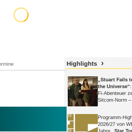
Highlights
ermine
Stuart Fails 
the Universe
Fi-Abenteuer ze
Sitcom-Norm –
Programm-High
2026/​27 von W
Jahre
Star Tr