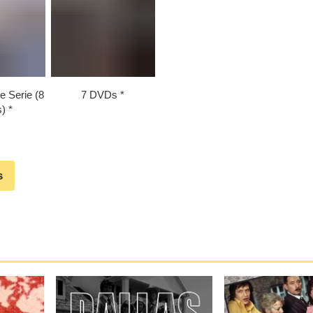
e Serie (8
7 DVDs
)
s