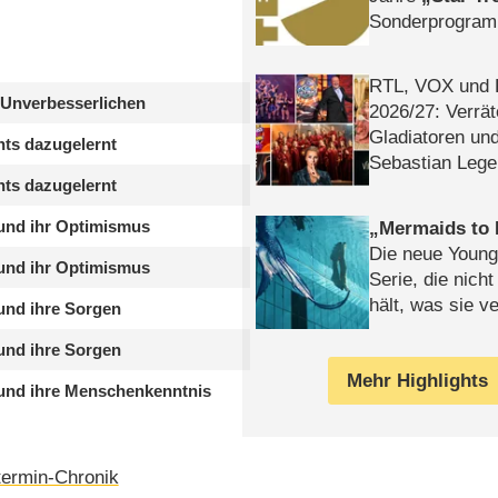
Sonderprogra
Die Helgolän
RTL, VOX und
 Unverbesserlichen
2026/​27: Verrät
Gladiatoren un
hts dazugelernt
Sebastian Lege
hts dazugelernt
nd ihr Optimismus
Mermaids to 
Die neue Young
nd ihr Optimismus
Serie, die nich
hält, was sie ve
nd ihre Sorgen
Review
nd ihre Sorgen
Mehr Highlights
nd ihre Menschenkenntnis
ermin-Chronik