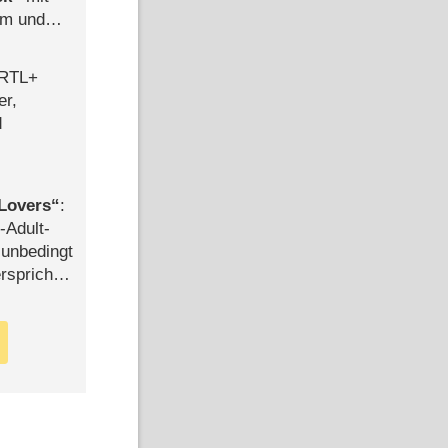
mm und
der
 RTL+
er,
d
Lovers
:
-Adult-
t unbedingt
rspricht –