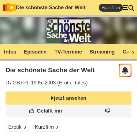
Die schönste Sache der Welt
App öffnen
Infos
Episoden
TV-Termine
Streaming
Cast
Die schönste Sache der Welt
D
/
GB
/
PL
1995–2003 (
Erotic Tales
)
jetzt ansehen
Erotik
Kurzfilm