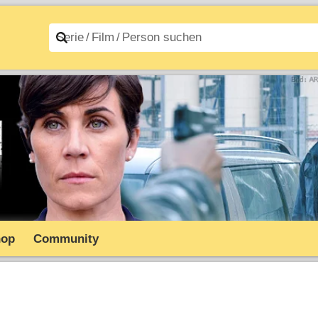
n A–Z
Filme A–Z
hop
Community