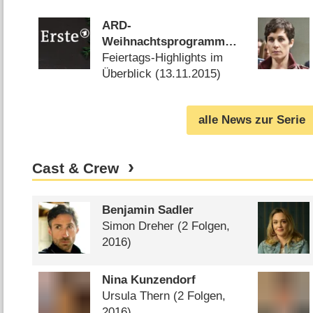
(
26.11.2024
)
ARD-
Weihnachtsprogramm
2015: „Mord mit
Feiertags-Highlights im
Aussicht“, „Tatort“ und
Überblick (
13.11.2015
)
„Aschenbrödel“
alle News zur Serie
Cast & Crew
Benjamin Sadler
Simon Dreher
(2 Folgen,
2016)
Nina Kunzendorf
Ursula Thern
(2 Folgen,
2016)