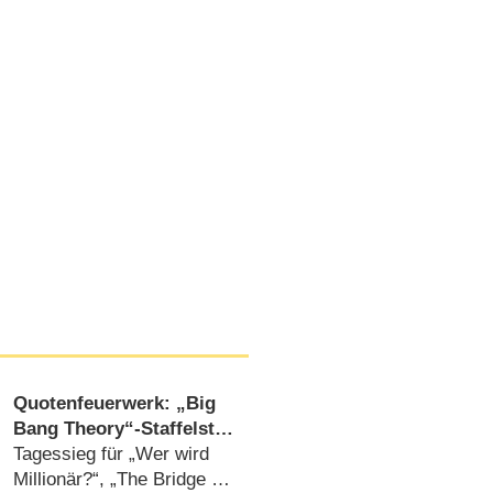
Quotenfeuerwerk: „Big
Bang Theory“-Staffelstart
mit Allzeit-Rekord
Tagessieg für „Wer wird
Millionär?“, „The Bridge –