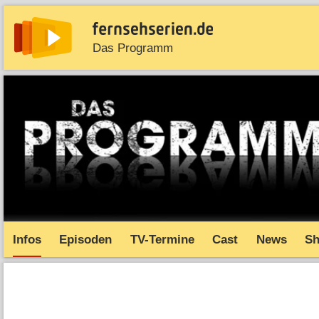
Das Programm
News
Entdecken
Streaming
TV-Starts
Serie
Infos
Episoden
TV-Termine
Cast
News
S