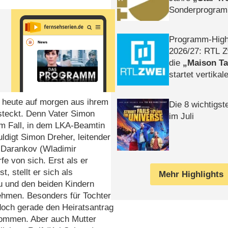
Sonderprogra
Die Helgolän
Programm-High
2026/​27: RTL Z
die
Maison T
startet vertika
– Tag & Nacht
n heute auf morgen aus ihrem
Die 8 wichtigst
steckt. Denn Vater Simon
im Juli
nem Fall, in dem LKA-Beamtin
uldigt Simon Dreher, leitender
p Darankov (Wladimir
e von sich. Erst als er
, stellt er sich als
Mehr Highlights
u und den beiden Kindern
nehmen. Besonders für Tochter
 doch gerade den Heiratsantrag
nommen. Aber auch Mutter