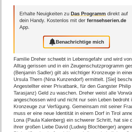
Erhalte Neuigkeiten zu
Das Programm
direkt auf
dein Handy.
Kostenlos mit der
fernsehserien.de
App.
Benachrichtige mich
Familie Dreher schwebt in Lebensgefahr und wird vo
Alltag gerissen und in ein Zeugenschutzprogramm ge
(Benjamin Sadler) gilt als wichtiger Kronzeuge in ei
Ursula Thern (Nina Kunzendorf) ermittelt. [Sie] besch
Angestellter einer Privatbank, für den Gangster Phili
Tarasjanz) Geld zu waschen. Dreher weist alle Vorwürf
angeschossen wird und nicht nur sein Leben bedroht ist
Kronzeuge zur Verfügung. Gemeinsam mit seiner Fra
muss er eine neue Identität in einem Dorf in Tirol an
Lona (Paula Kalenberg) ein schwerer Schritt, hat sie
ihrer großen Liebe David (Ludwig Blochberger) ange