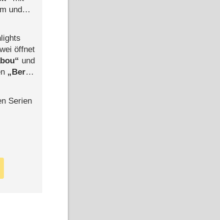
mm und
der
lights
wei öffnet
abou
und
len
Berlin
-Ableger
en Serien