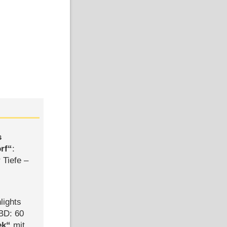
s
rf
:
 Tiefe –
lights
BD: 60
ek
mit