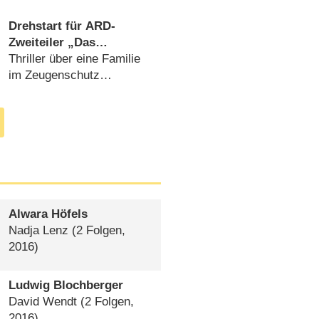
America“ floppt
(
05.01.2016
)
Drehstart für ARD-
Zweiteiler „Das
Programm“ mit Nina
Thriller über eine Familie
Kunzendorf
im Zeugenschutz
(
05.09.2014
)
Alwara Höfels
Nadja Lenz
(2 Folgen,
2016)
Ludwig Blochberger
David Wendt
(2 Folgen,
2016)