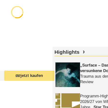
Highlights
Surface – Da
versunkene Do
jetzt kaufen
Trauma aus der
Review
Programm-High
2026/​27 von W
Jahre
Star Tr