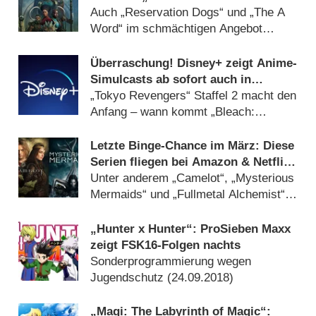
Blood War“ und „Wakanda Forever“
Auch „Reservation Dogs“ und „The A
Word“ im schmächtigen Angebot
(
19.01.2023
)
Überraschung! Disney+ zeigt Anime-
Simulcasts ab sofort auch in
Deutschland
„Tokyo Revengers“ Staffel 2 macht den
Anfang – wann kommt „Bleach:
Thousand-Year Blood War“?
(
08.01.2023
)
Letzte Binge-Chance im März: Diese
Serien fliegen bei Amazon & Netflix
raus
Unter anderem „Camelot“, „Mysterious
Mermaids“ und „Fullmetal Alchemist“
betroffen (
15.03.2021
)
„Hunter x Hunter“: ProSieben Maxx
zeigt FSK16-Folgen nachts
Sonderprogrammierung wegen
Jugendschutz (
24.09.2018
)
„Magi: The Labyrinth of Magic“: