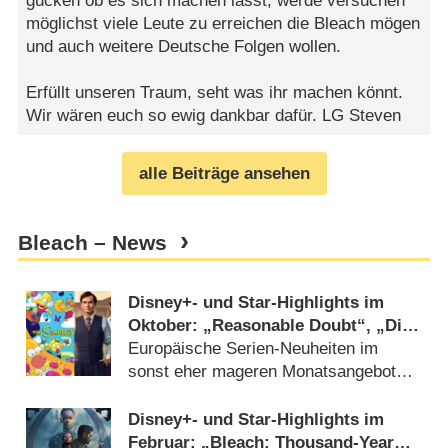
gucken ob es sich machen lässt, werde versuchen
möglichst viele Leute zu erreichen die Bleach mögen
und auch weitere Deutsche Folgen wollen.
Erfüllt unseren Traum, seht was ihr machen könnt.
Wir wären euch so ewig dankbar dafür. LG Steven
alle Beiträge ansehen
Bleach – News
Disney+- und Star-Highlights im
Oktober: „Reasonable Doubt“, „Die
Simpsons“ und „Rivals“
Europäische Serien-Neuheiten im
sonst eher mageren Monatsangebot
(
30.09.2024
)
Disney+- und Star-Highlights im
Februar: „Bleach: Thousand-Year