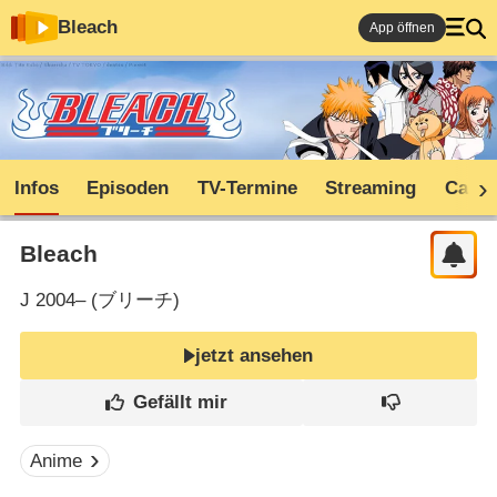
Bleach
App öffnen
Infos
Episoden
TV-Termine
Streaming
Cast
Bleach
J
2004– (
ブリーチ
)
jetzt ansehen
Anime