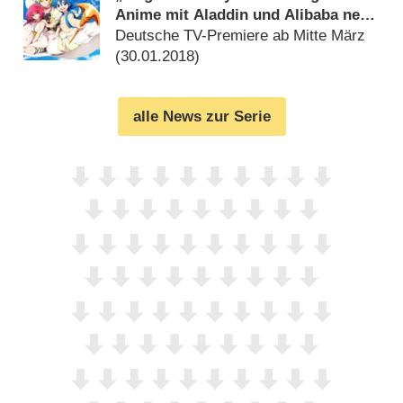
Anime mit Aladdin und Alibaba neu
bei ProSieben Maxx
Deutsche TV-Premiere ab Mitte März
(
30.01.2018
)
alle News zur Serie