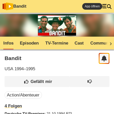
Bandit
App öffnen
Infos
Episoden
TV-Termine
Cast
Community
Bandit
USA
1994–1995
Action/Abenteuer
4
Folgen
Deutsche TV-Premiere
21.10.1994
RTL