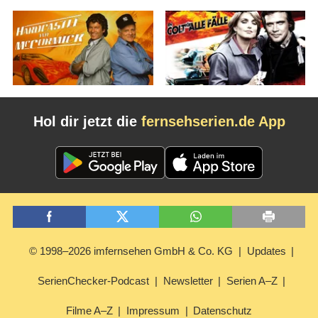
Hol dir jetzt die
fernsehserien.de App
© 1998–2026 imfernsehen GmbH & Co. KG
Updates
SerienChecker-Podcast
Newsletter
Serien A–Z
Filme A–Z
Impressum
Datenschutz