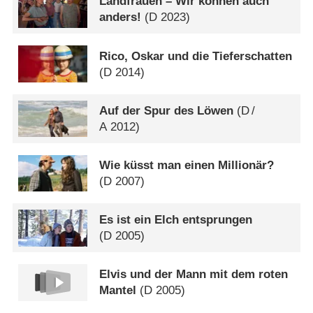
Landfrauen – Wir können auch
anders!
(
D
2023)
Rico, Oskar und die Tieferschatten
(
D
2014)
Auf der Spur des Löwen
(
D
/
A
2012)
Wie küsst man einen Millionär?
(
D
2007)
Es ist ein Elch entsprungen
(
D
2005)
Elvis und der Mann mit dem roten
Mantel
(
D
2005)