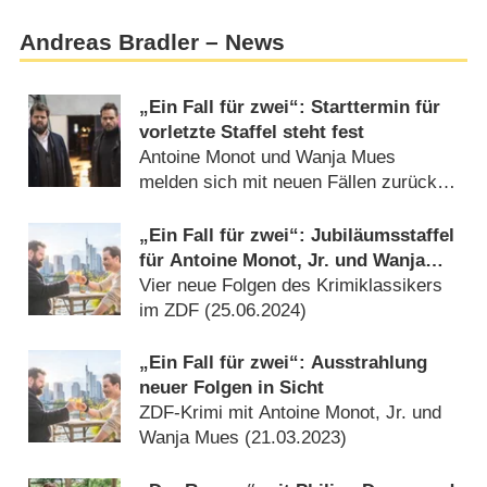
Andreas Bradler – News
„Ein Fall für zwei“: Starttermin für
vorletzte Staffel steht fest
Antoine Monot und Wanja Mues
melden sich mit neuen Fällen zurück
(
27.07.2026
)
„Ein Fall für zwei“: Jubiläumsstaffel
für Antoine Monot, Jr. und Wanja
Mues
Vier neue Folgen des Krimiklassikers
im ZDF (
25.06.2024
)
„Ein Fall für zwei“: Ausstrahlung
neuer Folgen in Sicht
ZDF-Krimi mit Antoine Monot, Jr. und
Wanja Mues (
21.03.2023
)