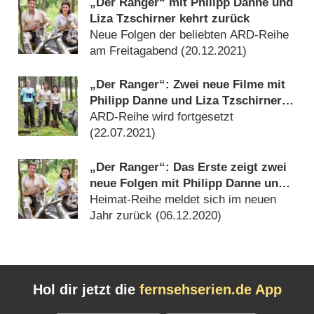
„Der Ranger“ mit Philipp Danne und
Liza Tzschirner kehrt zurück
Neue Folgen der beliebten ARD-Reihe
am Freitagabend (
20.12.2021
)
„Der Ranger“: Zwei neue Filme mit
Philipp Danne und Liza Tzschirner
werden gedreht
ARD-Reihe wird fortgesetzt
(
22.07.2021
)
„Der Ranger“: Das Erste zeigt zwei
neue Folgen mit Philipp Danne und
Liza Tzschirner
Heimat-Reihe meldet sich im neuen
Jahr zurück (
06.12.2020
)
Hol dir jetzt die
fernsehserien.de App