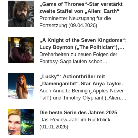
„Game of Thrones“-Star verstärkt
zweite Staffel von „Alien: Earth“
Prominenter Neuzugang für die
Fortsetzung (
09.04.2026
)
„A Knight of the Seven Kingdoms“:
Lucy Boynton („The Politician“),
Babou Ceesay („Alien: Earth“) und
Dreharbeiten zu neuen Folgen der
Peter Mullan („The Witcher“) für
Fantasy-Saga laufen schon
Staffel 2 verpflichtet
(
05.03.2026
)
„Lucky“: Actionthriller mit
„Damengambit“-Star Anya Taylor-
Joy findet Starttermin
Auch Annette Bening („Apples Never
Fall“) und Timothy Olyphant („Alien:
Earth“) mit dabei (
04.02.2026
)
Die beste Serie des Jahres 2025
Das Review-Jahr im Rückblick
(
01.01.2026
)