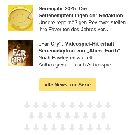
Serienjahr 2025: Die
Serienempfehlungen der Redaktion
Unsere regelmäßigen Reviewer stellen
ihre Favoriten des Jahres vor
(
28.12.2025
)
„Far Cry“: Videospiel-Hit erhält
Serienadaption von „Alien: Earth“-
Macher
Noah Hawley entwickelt
Anthologieserie nach Actionspiel
(
25.11.2025
)
alle News zur Serie