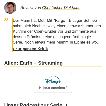
Review von
Christopher Diekhaus
Der Mann hat Mut! Mit "Fargo - Blutiger Schnee"
nahm sich Noah Hawley einen schwarzhumorigen
Kultfilm der Coen-Brüder vor und zimmerte aus
dessen Prämisse eine gelungene Anthologie-
Serie. Noch etwas mehr Mumm brauchte es wohl,
um die von Ridley Scott begründete "Alien"-Reihe
› zur ganzen Kritik
auf den kleinen Bildschirm zu holen. "Alien - Das
unheimliche Wesen aus einer fremden Welt", der
Alien: Earth – Streaming
Franchise-Ursprung aus dem Jahr 1979, gilt völlig
zu Recht als großer Klassiker des Science-
Fiction- und Horrorkinos, hat …
jetzt ansehen
Unser Podcast zur Serie