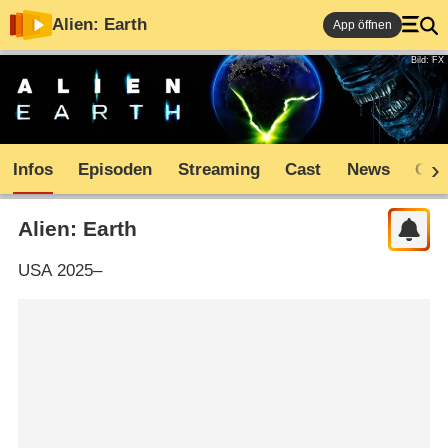
Alien: Earth
App öffnen
Bild: FX
Infos
Episoden
Streaming
Cast
News
Com
Alien: Earth
USA
2025–