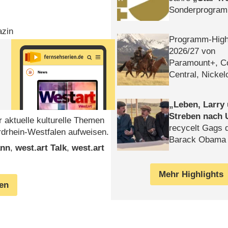
Sonderprogra
Die Helgolän
azin
Programm-High
2026/​27 von
Paramount+, 
Central, Nicke
WELT
Leben, Larry
Streben nach 
 aktuelle kulturelle Themen
recycelt Gags 
rdrhein-Westfalen aufweisen.
Barack Obama 
ann
,
west.art Talk
,
west.art
Mehr Highlights
gen