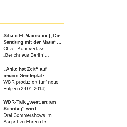
Siham El-Maimouni („Die
Sendung mit der Maus“)
verstärkt „ttt – titel
Oliver Köhr verlässt
thesen temperamente“
„Bericht aus Berlin“
(
19.04.2021
)
„Anke hat Zeit“ auf
neuem Sendeplatz
WDR produziert fünf neue
Folgen (
29.01.2014
)
WDR-Talk „west.art am
Sonntag“ wird
umbenannt
Drei Sommershows im
August zu Ehren des