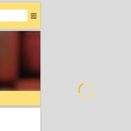
Login