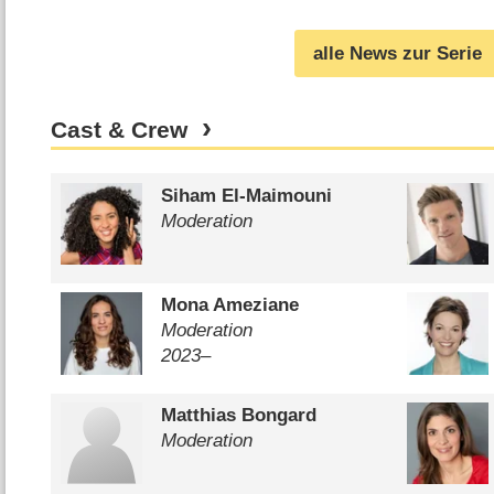
alle News zur Serie
Cast & Crew
Siham El-Maimouni
Moderation
Mona Ameziane
Moderation
2023–
Matthias Bongard
Moderation