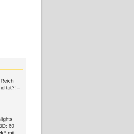
 Reich
d tot?! –
lights
BD: 60
ek
mit