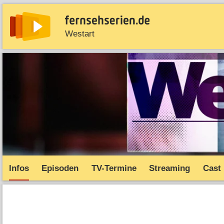
Westart
News
Entdecken
Streaming
TV-Starts
Serie
Infos
Episoden
TV-Termine
Streaming
Cast