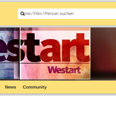
n A–Z
Filme A–Z
News
Community