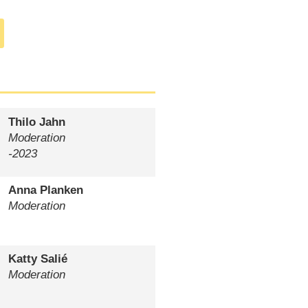
Ruhrpotts (
24.07.2010
)
Thilo Jahn
Moderation
-2023
Anna Planken
Moderation
Katty Salié
Moderation