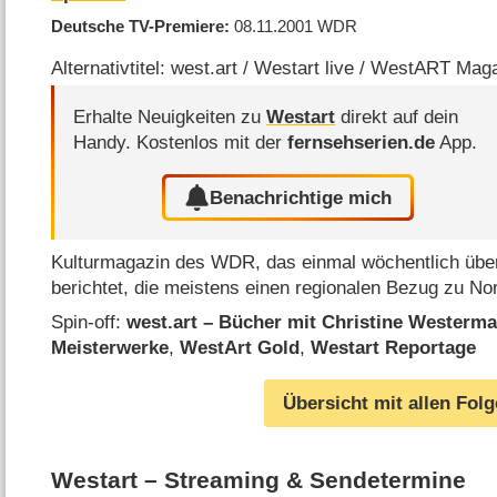
Deutsche TV-Premiere
08.11.2001
WDR
Alternativtitel: west.art / Westart live / WestART Mag
Erhalte Neuigkeiten zu
Westart
direkt auf dein
Handy.
Kostenlos mit der
fernsehserien.de
App.
Benachrichtige mich
Kulturmagazin des WDR, das einmal wöchentlich über
berichtet, die meistens einen regionalen Bezug zu No
Spin-off:
west.art – Bücher mit Christine Westerm
Meisterwerke
,
WestArt Gold
,
Westart Reportage
Übersicht mit allen Fol
Westart – Streaming & Sendetermine