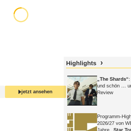
Highlights
The Shards
:
und schön … un
jetzt ansehen
Review
Programm-High
2026/​27 von W
Jahre
Star Tr