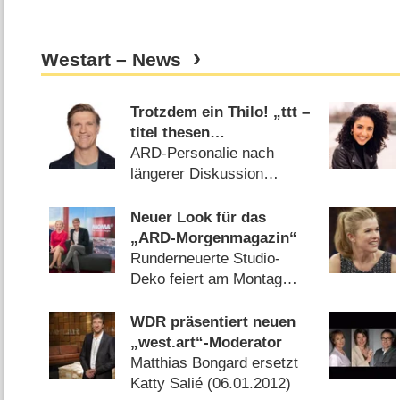
Westart – News
Trotzdem ein Thilo! „ttt –
titel thesen
temperamente“ findet
ARD-Personalie nach
neuen Moderator
längerer Diskussion
entschieden (
20.05.2026
)
Neuer Look für das
„ARD-Morgenmagazin“
Runderneuerte Studio-
Deko feiert am Montag
Premiere (
15.10.2017
)
WDR präsentiert neuen
„west.art“-Moderator
Matthias Bongard ersetzt
Katty Salié (
06.01.2012
)