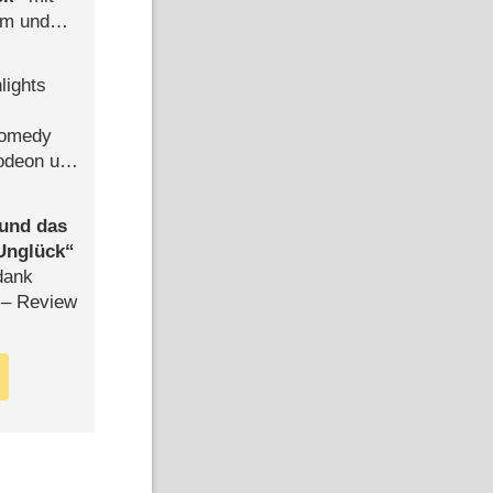
mm und
der
lights
Comedy
lodeon und
 und das
Unglück
dank
– Review