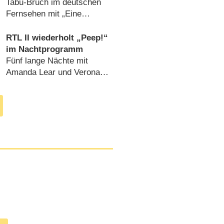
Tabu-Bruch im deutschen
Fernsehen mit „Eine
Chance für die Liebe“
(
16.05.2016
)
RTL II wiederholt „Peep!“
im Nachtprogramm
Fünf lange Nächte mit
Amanda Lear und Verona
Pooth (
28.06.2009
)