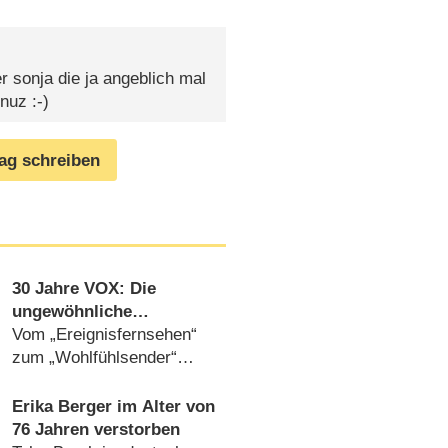
r sonja die ja angeblich mal
uz :-)
rag schreiben
30 Jahre VOX: Die
ungewöhnliche
Geschichte des Senders
Vom „Ereignisfernsehen“
im Rückblick
zum „Wohlfühlsender“
(
25.01.2023
)
Erika Berger im Alter von
76 Jahren verstorben