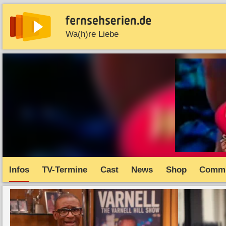
Wa(h)re Liebe
News
Entdecken
Streaming
TV-Starts
Serie
Infos
TV-Termine
Cast
News
Shop
Commu