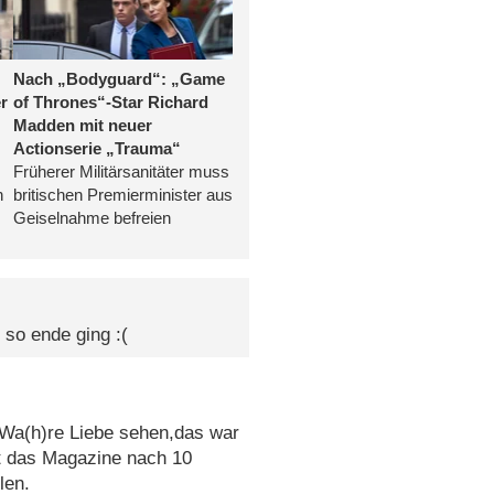
so ende ging :(
 Wa(h)re Liebe sehen,das war
t das Magazine nach 10
len.