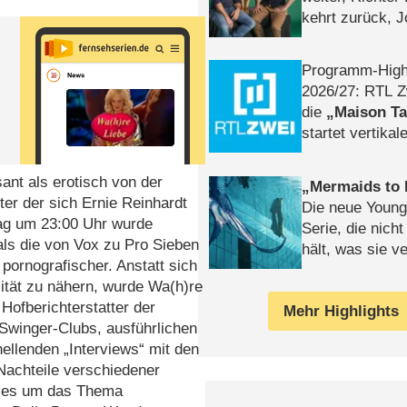
kehrt zurück, 
Klaas machen 
Programm-High
2026/​27: RTL Z
die
Maison T
startet vertika
– Tag & Nacht
ant als erotisch von der
Mermaids to 
ter der sich Ernie Reinhardt
Die neue Young
ag um 23:00 Uhr wurde
Serie, die nich
ls die von Vox zu Pro Sieben
hält, was sie ve
pornografischer. Anstatt sich
Review
lität zu nähern, wurde Wa(h)re
ofberichterstatter der
Mehr Highlights
 Swinger-Clubs, ausführlichen
ellenden „Interviews“ mit den
 Nachteile verschiedener
g es um das Thema