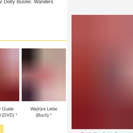
ar Dolly Buster. Wanders
ty Guide
Wa(h)re Liebe
al (DVD)
(Buch)