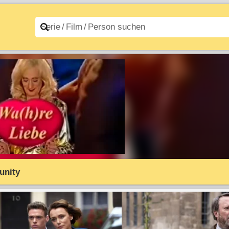
n A–Z
Filme A–Z
nity