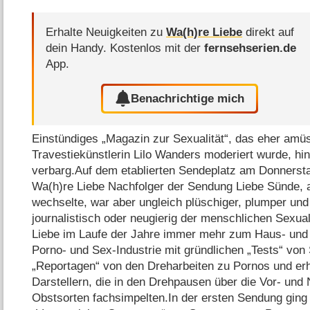
Erhalte Neuigkeiten zu
Wa(h)re Liebe
direkt auf
dein Handy.
Kostenlos mit der
fernsehserien.de
App.
Benachrichtige mich
Einstündiges „Magazin zur Sexualität“, das eher amüs
Travestiekünstlerin Lilo Wanders moderiert wurde, hin
verbarg.Auf dem etablierten Sendeplatz am Donnerst
Wa(h)re Liebe Nachfolger der Sendung Liebe Sünde, a
wechselte, war aber ungleich plüschiger, plumper und 
journalistisch oder neugierig der menschlichen Sexua
Liebe im Laufe der Jahre immer mehr zum Haus- und H
Porno- und Sex-Industrie mit gründlichen „Tests“ von
„Reportagen“ von den Dreharbeiten zu Pornos und erh
Darstellern, die in den Drehpausen über die Vor- und
Obstsorten fachsimpelten.In der ersten Sendung gin