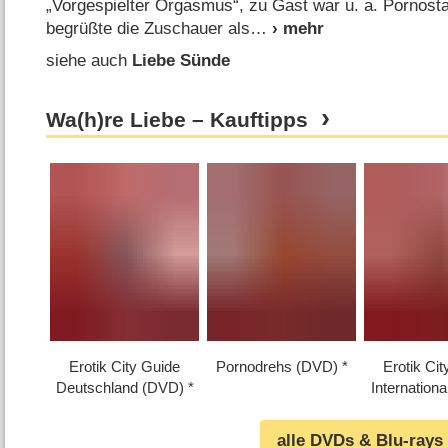
„Vorgespielter Orgasmus“, zu Gast war u. a. Pornost
begrüßte die Zuschauer als
siehe auch
Liebe Sünde
Wa(h)re Liebe – Kauftipps
Erotik City Guide
Pornodrehs (DVD)
Erotik Ci
Deutschland (DVD)
Internation
alle DVDs & Blu-rays