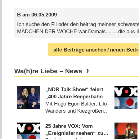
B
am
06.05.2009
Ich suche den Fil oder den beitrag meineer schweste
MÄDCHEN DER WOCHE war.Damals........die aus lin
alle Beiträge ansehen
/ neuen Beit
Wa(h)re Liebe – News
„NDR Talk Show“ feiert
„400 Jahre Reeperbahn“
mit Sondersendung
Mit Hugo Egon Balder, Lilo
Wanders und Kiezgrößen
(
21.07.2026
)
25 Jahre VOX: Vom
„Ereignisfernsehen“ zum