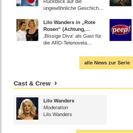
„Wohlfühlsender“
Rückblick auf die
ungewöhnliche Geschichte
des Senders (
25.01.2018
)
Lilo Wanders in „Rote
Rosen“ (Achtung,
Spoiler!)
‚Bissige Diva‘ als Gast für
die ARD-Telenovela
(
20.07.2010
)
alle News zur Serie
Cast & Crew
Lilo Wanders
Moderation
Lilo Wanders