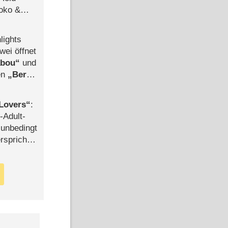
Joko &
Urlaub
lights
wei öffnet
abou
und
len
Berlin
-Ableger
Lovers
:
-Adult-
t unbedingt
rspricht –