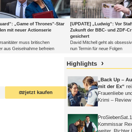
Highlights
Back Up – Auf
mit der Ex
rei
jetzt kaufen
Frauenliebe un
Krimi – Review
ProSiebenSat.1 
Kommissar Rex 
weiter, Richter