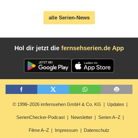
(08.08.2026)
alle Serien-News
Hol dir jetzt die
fernsehserien.de App
© 1998–2026 imfernsehen GmbH & Co. KG
Updates
SerienChecker-Podcast
Newsletter
Serien A–Z
Filme A–Z
Impressum
Datenschutz