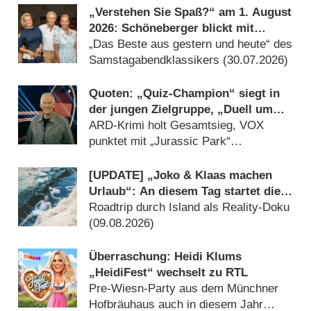
„Verstehen Sie Spaß?“ am 1. August
2026: Schöneberger blickt mit
Kiewel und Kraus zurück
„Das Beste aus gestern und heute“ des
Samstagabendklassikers (30.07.2026)
Quoten: „Quiz-Champion“ siegt in
der jungen Zielgruppe, „Duell um
die Welt“-Best-of geht völlig unter
ARD-Krimi holt Gesamtsieg, VOX
punktet mit „Jurassic Park“
(09.08.2026)
[UPDATE] „Joko & Klaas machen
Urlaub“: An diesem Tag startet die
neue Sendung des Entertainer-Duos
Roadtrip durch Island als Reality-Doku
(09.08.2026)
Überraschung: Heidi Klums
„HeidiFest“ wechselt zu RTL
Pre-Wiesn-Party aus dem Münchner
Hofbräuhaus auch in diesem Jahr