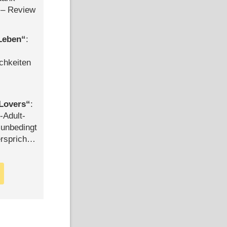
– Review
 Leben
:
chkeiten
Lovers
:
-Adult-
t unbedingt
rspricht –