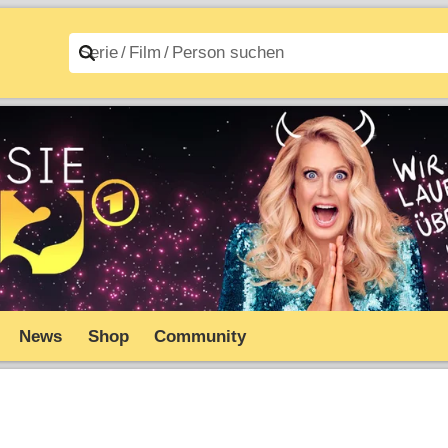
n A–Z
Filme A–Z
News
Shop
Community