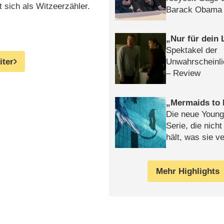
 sich als Witzeerzähler.
Barack Obama 
Nur für dein
Spektakel der
iter
Unwahrscheinli
– Review
Mermaids to 
Die neue Young
Serie, die nich
hält, was sie ve
Review
Mehr Highlights