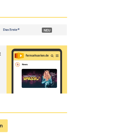
NEU
t
en