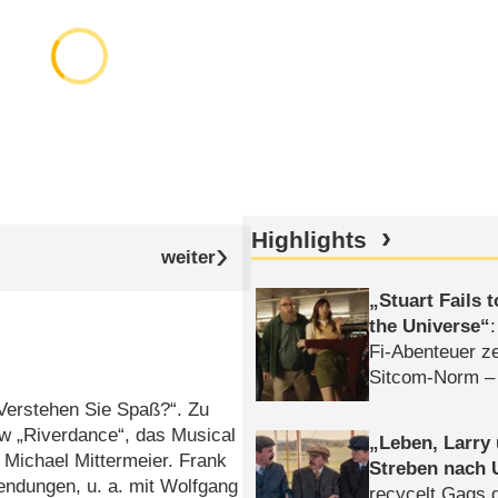
Highlights
Stuart Fails 
the Universe
Fi-Abenteuer ze
Sitcom-Norm –
„Verstehen Sie Spaß?“. Zu
ow „Riverdance“, das Musical
Leben, Larry
Michael Mittermeier. Frank
Streben nach 
Sendungen, u. a. mit Wolfgang
recycelt Gags 