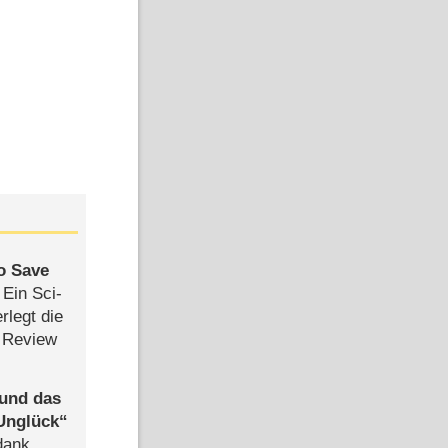
to Save
: Ein Sci-
rlegt die
 Review
 und das
Unglück
dank