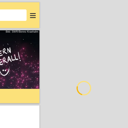
Login
Bild: SWR/Benno Kraehahn