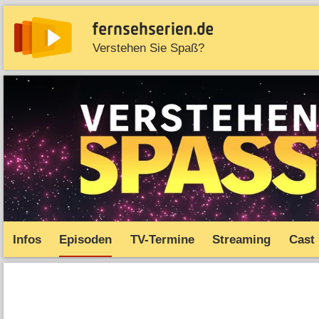
Verstehen Sie Spaß?
News
Entdecken
Streaming
TV-Starts
Serie
Infos
Episoden
TV-Termine
Streaming
Cast