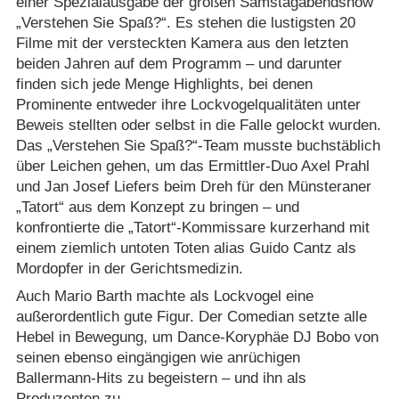
einer Spezialausgabe der großen Samstagabendshow
„Verstehen Sie Spaß?“. Es stehen die lustigsten 20
Filme mit der versteckten Kamera aus den letzten
beiden Jahren auf dem Programm – und darunter
finden sich jede Menge Highlights, bei denen
Prominente entweder ihre Lockvogelqualitäten unter
Beweis stellten oder selbst in die Falle gelockt wurden.
Das „Verstehen Sie Spaß?“-Team musste buchstäblich
über Leichen gehen, um das Ermittler-Duo Axel Prahl
und Jan Josef Liefers beim Dreh für den Münsteraner
„Tatort“ aus dem Konzept zu bringen – und
konfrontierte die „Tatort“-Kommissare kurzerhand mit
einem ziemlich untoten Toten alias Guido Cantz als
Mordopfer in der Gerichtsmedizin.
Auch Mario Barth machte als Lockvogel eine
außerordentlich gute Figur. Der Comedian setzte alle
Hebel in Bewegung, um Dance-Koryphäe DJ Bobo von
seinen ebenso eingängigen wie anrüchigen
Ballermann-Hits zu begeistern – und ihn als
Produzenten zu