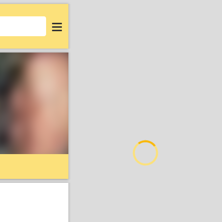
Login