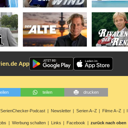
rien.de App
teilen
teilen
drucken
SerienChecker-Podcast
Newsletter
Serien A–Z
Filme A–Z
obs
Werbung schalten
Links
Facebook
zurück nach oben