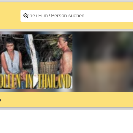
n A–Z
Filme A–Z
y