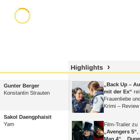
Highlights
Back Up – Auf
Gunter Berger
mit der Ex
rei
Konstantin Strauten
Frauenliebe un
Krimi – Review
Sakol Daengphaisit
Yam
Film-Trailer zu
Avengers 5
Man 4
,
Dune