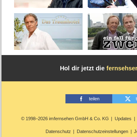
Hol dir jetzt die
fernsehse
teilen
© 1998–2026 imfernsehen GmbH & Co. KG
Updates
Datenschutz
Datenschutzeinstellungen
J