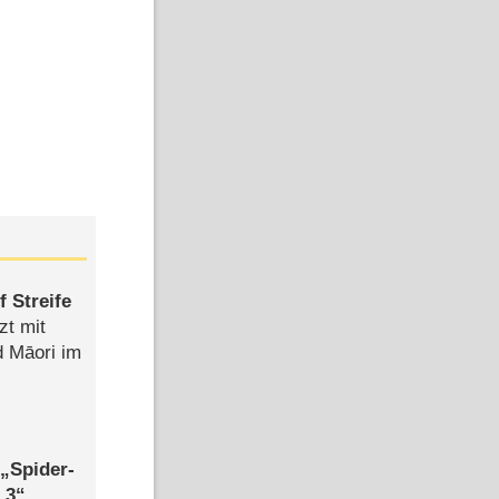
 Streife
zt mit
d Māori im
,
Spider-
 3
,