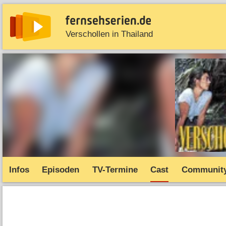
Verschollen in Thailand
News
Entdecken
Streaming
TV-Starts
Serie
Infos
Episoden
TV-Termine
Cast
Communit