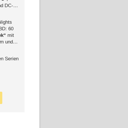
d DC-
ce
lights
BD: 60
ek
mit
mm und
der
en Serien