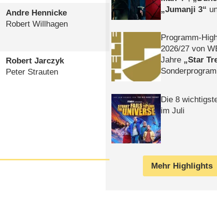
Jumanji 3
un
Andre Hennicke
Horror
Clayfa
Robert Willhagen
Programm-High
2026/​27 von W
Jahre
Star Tr
Robert Jarczyk
Sonderprogra
Peter Strauten
Die Helgolän
Die 8 wichtigst
im Juli
Mehr Highlights