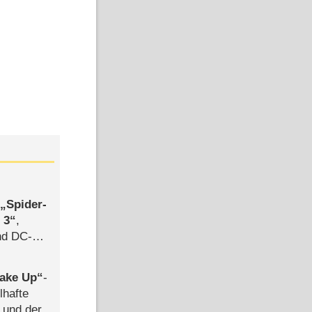
,
Spider-
 3
,
d DC-
ce
ake Up
-
lhafte
 und der