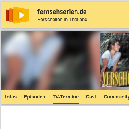
Verschollen in Thailand
News
Entdecken
Streaming
TV-Starts
Serie
Infos
Episoden
TV-Termine
Cast
Communit