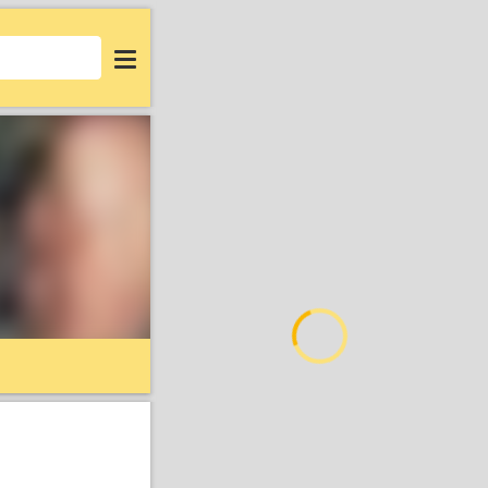
Login