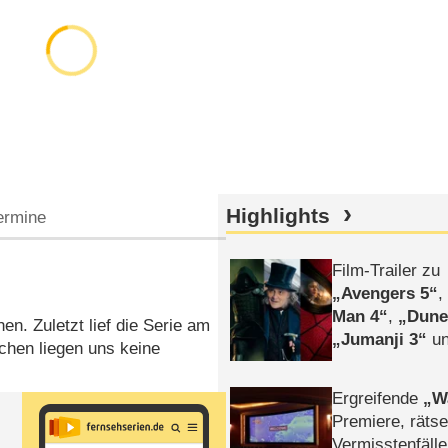
Highlights
ermine
Film-Trailer zu
Avengers 5
Man 4
,
Dune
hen. Zuletzt lief die Serie am
Jumanji 3
un
hen liegen uns keine
Horror
Clayfa
Ergreifende
W
Premiere, rätse
Vermisstenfälle