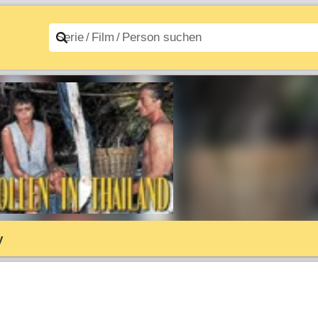
n A–Z
Filme A–Z
y