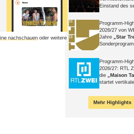
Einstand des 
Tatort: Münc
Duos
Programm-High
2026/​27 von W
Jahre
Star Tr
ine nachschauen
oder weitere
Sonderprogra
Die Helgolän
Programm-High
2026/​27: RTL Z
die
Maison T
startet vertika
– Tag & Nacht
Mehr Highlights