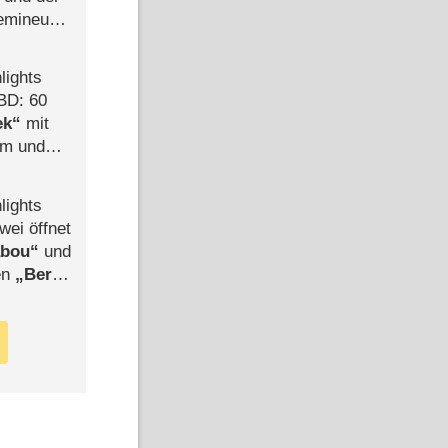
semineuen
hen
-
lights
BD: 60
ek
mit
mm und
der
lights
wei öffnet
abou
und
len
Berlin
-Ableger