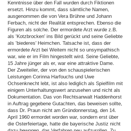
Kenntnisse über den Fall wurden durch Fiktionen
ersetzt. Hinzu kommt, dass sämtliche Namen,
ausgenommen die von Vera Brühne und Johann
Ferbach, nicht der Realität entsprechen. Ebenso die
Figuren als solche. Der ermordete Arzt wurde z.B.
als ’Kotzbrocken’ ins Bild gerückt und seine Geliebte
als ’biederes’ Heimchen. Tatsache ist, dass der
ermordete Arzt bei Weitem nicht so unsympathisch
war, wie er im Film hingestellt wird. Seine Geliebte,
15 Jahre jünger als er, war eine attraktive Dame.
Der Zweiteiler, der von den schauspielerischen
Leistungen Corinna Harfouchs und Uwe
Ochsenknecht lebt, ist also lediglich als Spielfilm mit
einigem Unterhaltungswert anzusehen und nicht als
Dokumentation. Das von Rechtsanwalt Haddenhorst
in Auftrag gegebene Gutachten, das beweisen sollte,
dass Dr. Praun nicht am Gründonnerstag, den 14.
April 1960 ermordet worden war, sondern erst über
die Osterfeiertage, hatte die bayerische Justiz nicht
dazu bewogen, das Verfahren neu aufzurollen. Zu