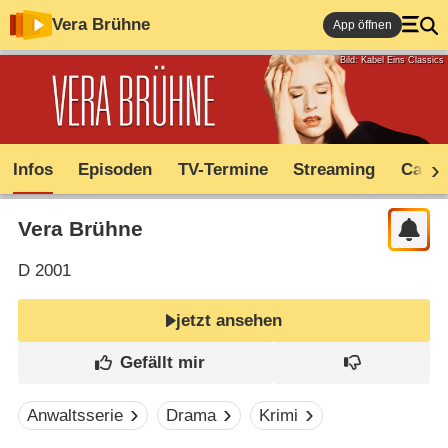
Vera Brühne
App öffnen
Bild: Kabel Eins Classics
Infos
Episoden
TV-Termine
Streaming
Cast
Vera Brühne
D
2001
jetzt ansehen
Anwaltsserie
Drama
Krimi