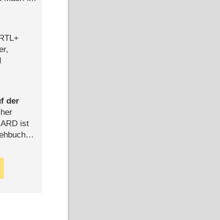
 RTL+
er,
d
f der
cher
n ARD ist
rehbuch
iew