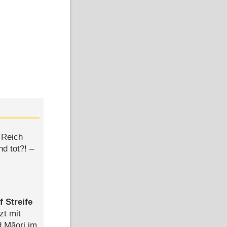
 Reich
d tot?! –
 Streife
zt mit
d Māori im