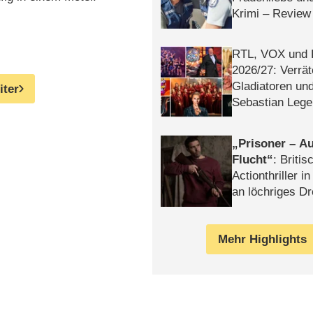
Krimi – Review
RTL, VOX und
2026/​27: Verrät
Gladiatoren un
iter
Sebastian Lege
Prisoner – Au
Flucht
: Britis
Actionthriller i
an löchriges D
gekettet – Rev
Mehr Highlights