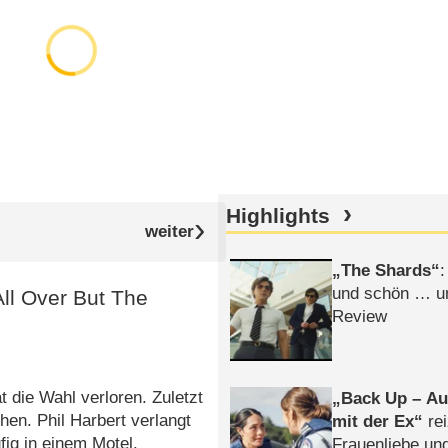
Highlights
The Shards
:
und schön … un
All Over But The
Review
t die Wahl verloren. Zuletzt
Back Up – Auf
en. Phil Harbert verlangt
mit der Ex
rei
fig in einem Motel.
Frauenliebe un