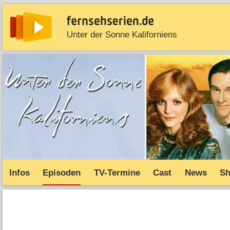
Unter der Sonne Kaliforniens
News
Entdecken
Streaming
TV-Starts
Serie
Infos
Episoden
TV-Termine
Cast
News
S