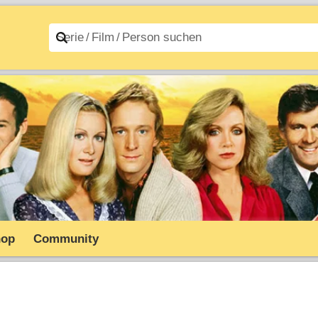
n A–Z
Filme A–Z
hop
Community