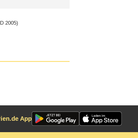
(
D
2005)
rien.de App