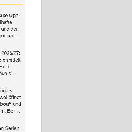
ake Up
-
lhafte
 und der
semineuen
hen
-
2026/​27:
ermittelt
 Hold
Joko &
Urlaub
lights
wei öffnet
abou
und
len
Berlin
-Ableger
en Serien