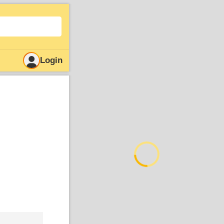
Login