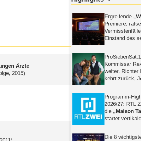
Ergreifende
W
Premiere, rätse
Vermisstenfälle
Einstand des 
Tatort: Münc
Duos
ProSiebenSat.1 
Kommissar Rex 
jungen Ärzte
weiter, Richter
olge, 2015)
kehrt zurück, 
Klaas machen 
Programm-High
2026/​27: RTL Z
die
Maison T
startet vertika
– Tag & Nacht
Die 8 wichtigst
 2011)