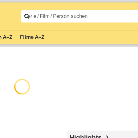
n A–Z
Filme A–Z
Highlights