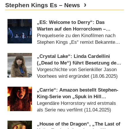
Stephen Kings Es – News
„ES: Welcome to Derry“: Das
Warten auf den Horrorclown –
Review
Prequelserie zu den Kinofilmen nach
Stephen Kings „Es“ remixt Bekanntes
und leidet an Überfrachtung
(
26.10.2025
)
„Crystal Lake“: Linda Cardellini
(„Dead to Me“) führt Besetzung des
„Freitag, der 13.“-Prequels an
Vorgeschichte von Serienkiller Jason
Voorhees wird ergründet (
18.06.2025
)
„Carrie“: Amazon bestellt Stephen-
King-Serie von „Spuk in Hill
House“-Macher
Legendäre Horrorstory wird erstmals
als Serie neu verfilmt (
11.04.2025
)
„House of the Dragon“, „The Last of