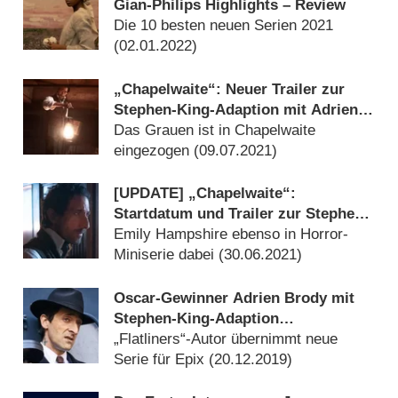
Gian-Philips Highlights – Review
Die 10 besten neuen Serien 2021
(
02.01.2022
)
„Chapelwaite“: Neuer Trailer zur
Stephen-King-Adaption mit Adrien
Brody
Das Grauen ist in Chapelwaite
eingezogen (
09.07.2021
)
[UPDATE] „Chapelwaite“:
Startdatum und Trailer zur Stephen-
King-Adaption mit Adrien Brody
Emily Hampshire ebenso in Horror-
Miniserie dabei (
30.06.2021
)
Oscar-Gewinner Adrien Brody mit
Stephen-King-Adaption
„Jerusalem’s Lot“
„Flatliners“-Autor übernimmt neue
Serie für Epix (
20.12.2019
)