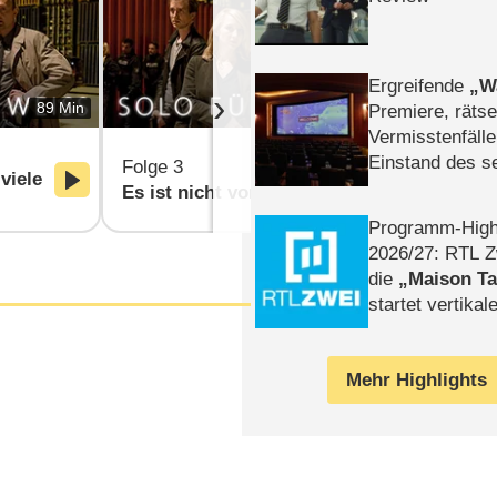
Ergreifende
W
›
89 Min
89 Min
Premiere, rätse
Vermisstenfälle
Einstand des 
Folge 3
Folge 4
viele
Tatort: Münc
Es ist nicht vorbei
Für immer
Duos
Programm-High
2026/​27: RTL Z
die
Maison T
startet vertika
– Tag & Nacht
Mehr Highlights