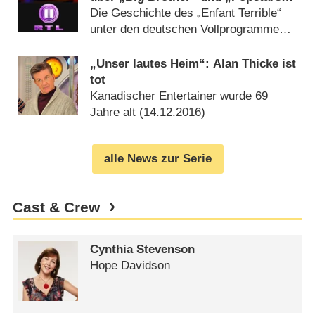
bis „Kampf der Realitystars“
Die Geschichte des „Enfant Terrible“
unter den deutschen Vollprogrammen
im Rückblick (
04.03.2023
)
„Unser lautes Heim“: Alan Thicke ist
tot
Kanadischer Entertainer wurde 69
Jahre alt (
14.12.2016
)
alle News zur Serie
Cast & Crew
Cynthia Stevenson
Hope Davidson