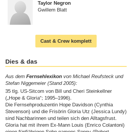
Taylor Negron
Gwillem Blatt
Cast & Crew komplett
Dies & das
Aus dem
Fernsehlexikon
von Michael Reufsteck und
Stefan Niggemeier (Stand 2005):
35 tlg. US-Sitcom von Bill und Cheri Steinkellner
(„Hope & Gloria“; 1995⁠–⁠1996).
Die Fernsehproduzentin Hope Davidson (Cynthia
Stevenson) und die Frisörin Gloria Utz (Jessica Lundy)
sind Nachbarinnen und teilen sich den Alltagsfrust.
Gloria hat mit ihrem Ex-Mann Louis (Enrico Colantoni)
einen fünfjährigen Sohn namens Sonny (Robert