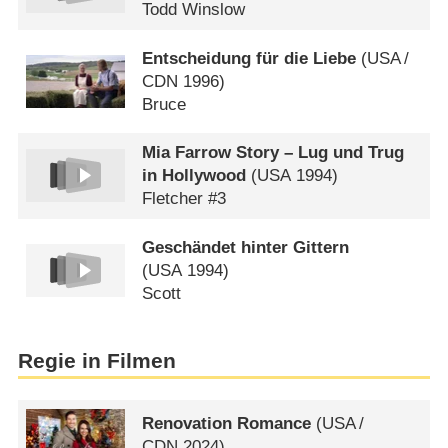
Todd Winslow
Entscheidung für die Liebe
(
USA
/
CDN
1996)
Bruce
Mia Farrow Story – Lug und Trug
in Hollywood
(
USA
1994)
Fletcher #3
Geschändet hinter Gittern
(
USA
1994)
Scott
Regie in Filmen
Renovation Romance
(
USA
/
CDN
2024)