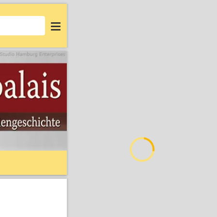
Login