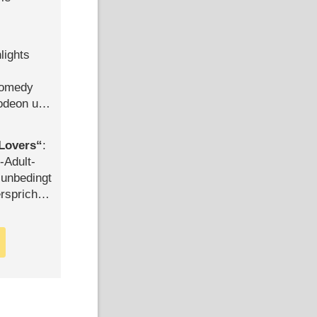
lights
Comedy
lodeon und
Lovers
:
-Adult-
t unbedingt
rspricht –