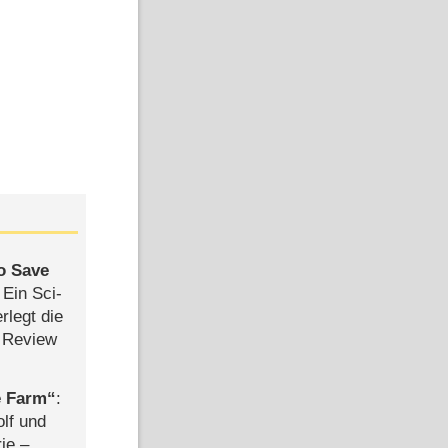
to Save
: Ein Sci-
rlegt die
 Review
e Farm
:
olf und
rie –