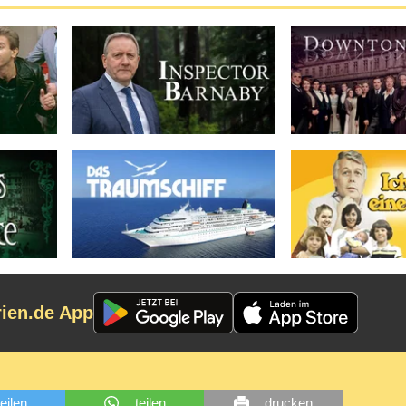
rien.de App
teilen
teilen
drucken