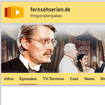
Ringstraßenpalais
News
Entdecken
Streaming
TV-Starts
Serie
Infos
Episoden
TV-Termine
Cast
News
S