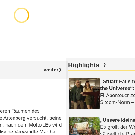
Highlights
Stuart Fails 
the Universe
Fi-Abenteuer ze
Sitcom-Norm –
unteren Räumen des
e Artenberg versucht, seine
Unsere klein
en, nach dem Motto „Es wird
Es grollt der W
jüdische Verwandte Martha
säuselt die Prä