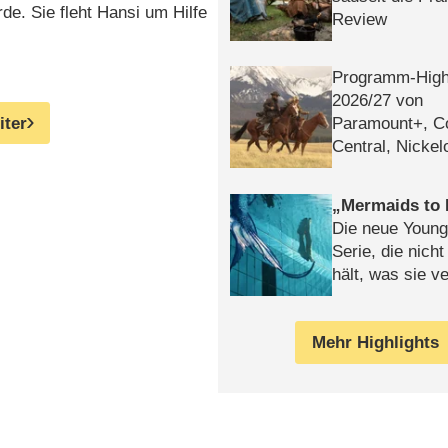
de. Sie fleht Hansi um Hilfe
Review
Programm-High
2026/​27 von
iter
Paramount+, 
Central, Nicke
WELT
Mermaids to 
Die neue Young
Serie, die nich
hält, was sie ve
Review
Mehr Highlights