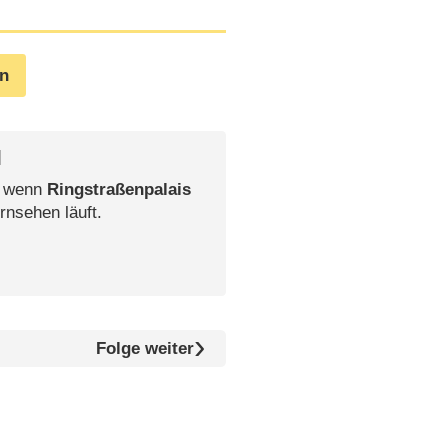
en
l
, wenn
Ringstraßenpalais
rnsehen läuft.
Folge weiter