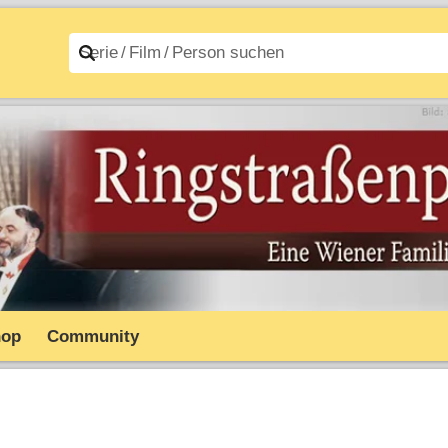
n A–Z
Filme A–Z
hop
Community