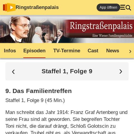
Ringstraßenpalais
App öffnen
Infos
Episoden
TV-Termine
Cast
News
Sh
Staffel 1, Folge 9
9
.
Das Familientreffen
Staffel 1, Folge 9 (45 Min.)
Man schreibt das Jahr 1914: Franz Graf Artenberg und
seine Frau sind alt geworden. Sie begreifen Tochter
Toni nicht, die darauf drängt, Schloß Golotscin zu
verkaufen. Trubel gibt es, als Verwandtschaft aus