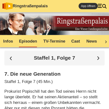
Ringstraßenpalais
App öffnen
Infos
Episoden
TV-Termine
Cast
News
Sh
Staffel 1, Folge 7
7
.
Die neue Generation
Staffel 1, Folge 7 (45 Min.)
Prokurist Popischill hat den Tod seines Herrn nicht
lange überlebt. Er hat seinen Aktienanteil – so stellt
sich herraus – einem großen Unbekannten vermacht.
Aber nur mit diesen zehn Prozent hätten die