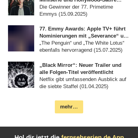
dominieren
Die Gewinner der 77. Primetime
Emmys (
15.09.2025
)
77. Emmy Awards: Apple TV+ führt
Nominierungen mit „Severance“ und
„The Studio“ an
„The Penguin“ und „The White Lotus“
ebenfalls hervorragend (
15.07.2025
)
„Black Mirror“: Neuer Trailer und
alle Folgen-Titel veröffentlicht
Netflix gibt umfassenden Ausblick auf
die siebte Staffel (
01.04.2025
)
mehr…
Hol dir jetzt die
fernsehserien.de App