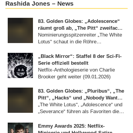
Rashida Jones – News
83. Golden Globes: „Adolescence“
räumt groß ab, „The Pitt“ zweifach
ausgezeichnet
Nominierungsspitzenreiter „The White
Lotus“ schaut in die Röhre
(
12.01.2026
)
„Black Mirror“: Staffel 8 der Sci-Fi-
Serie offiziell bestellt
Netflix-Anthologieserie von Charlie
Brooker geht weiter (
09.01.2026
)
83. Golden Globes: „Pluribus“, „The
Pitt“, „Hacks“ und „Nobody Wants
This“ nominiert
„The White Lotus“, „Adolescence“ und
„Severance“ führen als Favoriten die
Liste an (
08.12.2025
)
Emmy Awards 2025: Netflix-
Miniserie und Hollywood-Satire