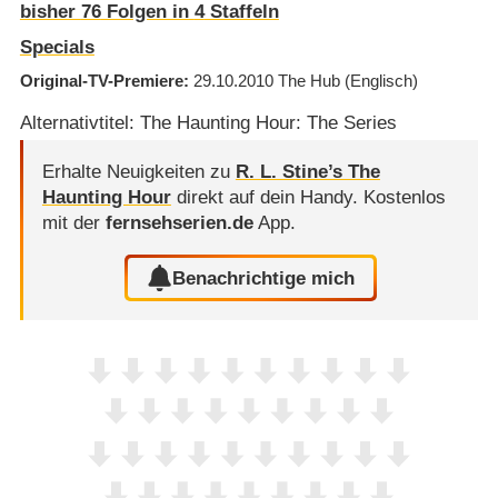
bisher
76
Folgen in
4
Staffeln
Specials
Original-TV-Premiere
29.10.2010
The Hub
(Englisch)
Alternativtitel: The Haunting Hour: The Series
Erhalte Neuigkeiten zu
R. L. Stine’s The
Haunting Hour
direkt auf dein Handy.
Kostenlos
mit der
fernsehserien.de
App.
Benachrichtige mich