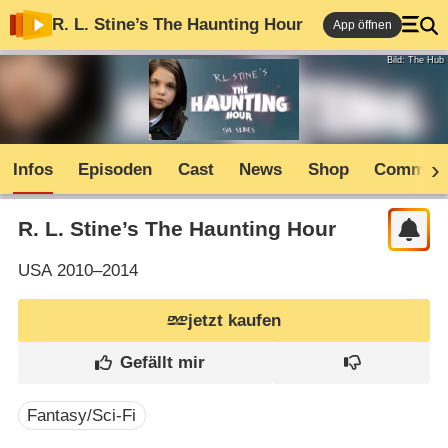
R. L. Stine’s The Haunting Hour
App öffnen
Bild: The Hub
Infos
Episoden
Cast
News
Shop
Communi
R. L. Stine’s The Haunting Hour
USA
2010–2014
jetzt kaufen
Fantasy/Sci-Fi