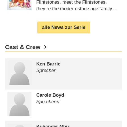
Flintstones, meet the Flintstones,
they’re the modern stone age family …
(
10.08.2010
)
alle News zur Serie
Cast & Crew
Ken Barrie
Sprecher
Carole Boyd
Sprecherin
Kulvinder Ghir