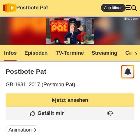
Postbote Pat
App öffnen
Bild: Junior
Infos
Episoden
TV-Termine
Streaming
Cast
Postbote Pat
GB
1981–2017 (
Postman Pat
)
jetzt ansehen
Animation