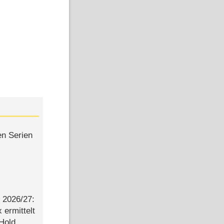
en Serien
2026/​27:
ermittelt
 Hold