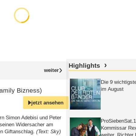
Highlights
Die 9 wichtigst
im August
amily Bizness)
jetzt ansehen
rn Simon Adebisi und Peter
ProSiebenSat.1 
e seinen Widersacher am
Kommissar Rex 
en Giftanschlag.
(Text: Sky)
weiter, Richter