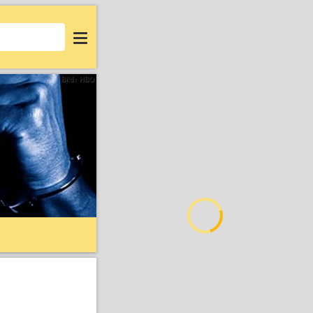
Login