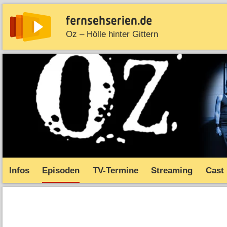
Oz – Hölle hinter Gittern
News
Entdecken
Streaming
TV-Starts
Serie
Infos
Episoden
TV-Termine
Streaming
Cast