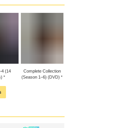
–⁠4 (14
Complete Collection
)
(Season 1⁠–⁠6) (DVD)
s