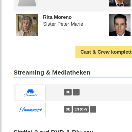
Rita Moreno
Sister Peter Marie
Cast & Crew komplett
Streaming & Mediatheken
DE
…
DE
EN (OV)
…