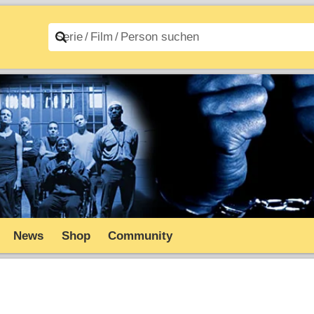
n A–Z
Filme A–Z
News
Shop
Community