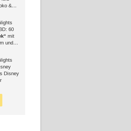
Joko &
Urlaub
lights
BD: 60
ek
mit
mm und
der
lights
isney
ls Disney
r