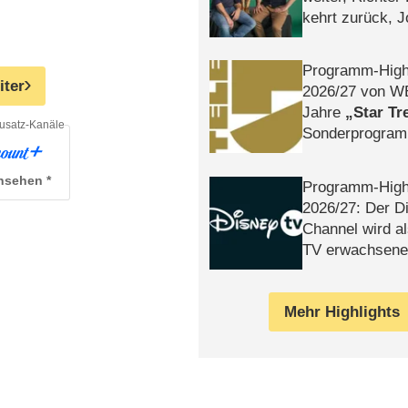
kehrt zurück, 
Klaas machen 
Programm-High
iter
2026/​27 von W
Jahre
Star Tr
usatz-Kanäle
Sonderprogra
Die Helgolän
ansehen
Programm-High
2026/​27: Der D
Channel wird a
TV erwachsene
Mehr Highlights