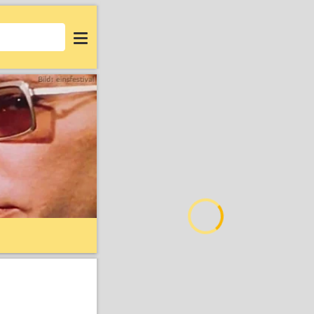
Login