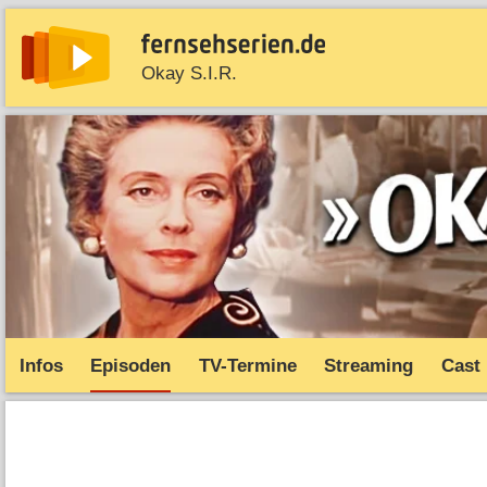
Okay S.I.R.
News
Entdecken
Streaming
TV-Starts
Serie
Infos
Episoden
TV-Termine
Streaming
Cast