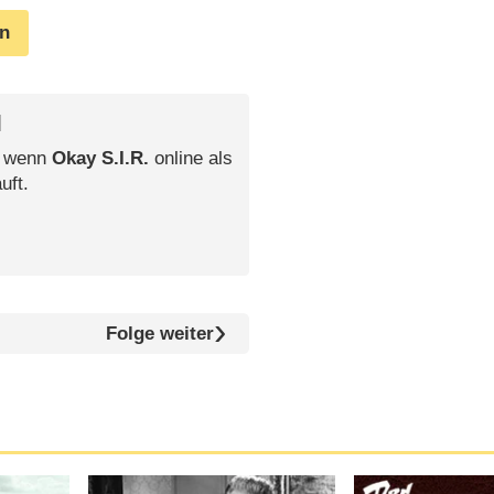
en
l
, wenn
Okay S.I.R.
online als
uft.
Folge weiter