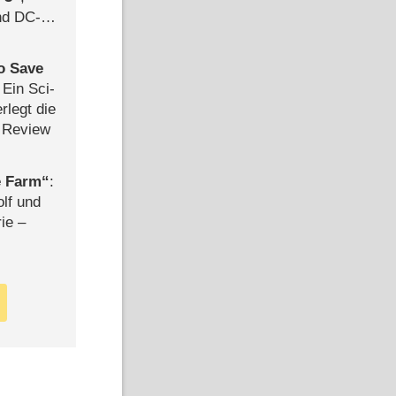
d DC-
ce
to Save
: Ein Sci-
rlegt die
 Review
e Farm
:
olf und
rie –