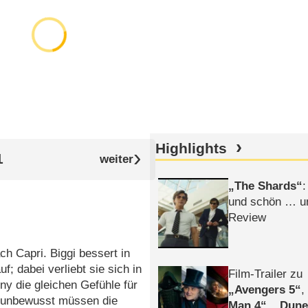
Highlights
1
The Shards
:
und schön … un
Review
ch Capri. Biggi bessert in
f; dabei verliebt sie sich in
Film-Trailer zu
ny die gleichen Gefühle für
Avengers 5
t unbewusst
müssen die
Man 4
,
Dune