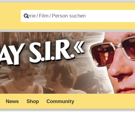
n A–Z
Filme A–Z
News
Shop
Community