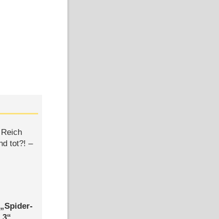
 Reich
d tot?! –
,
Spider-
 3
,