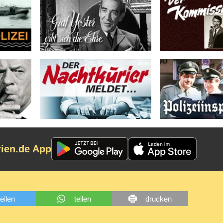
rien.de App
teilen
teilen
drucken