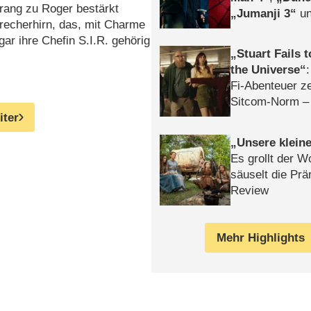
rang zu Roger bestärkt
Jumanji 3
un
brecherhirn, das, mit Charme
Horror
Clayfa
gar ihre Chefin S.I.R. gehörig
Stuart Fails 
the Universe
Fi-Abenteuer ze
Sitcom-Norm –
iter
Unsere klein
Es grollt der W
säuselt die Prä
Review
Mehr Highlights